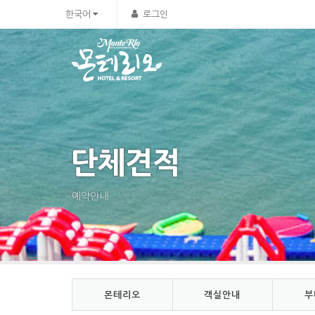
Sketchbook5, 스케치북5
Sketchbook5, 스케치북5
한국어
로그인
단체견적
예약안내
몬테리오
객실안내
부