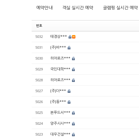
예약안내
객실 실시간 예약
글램핑 실시간 예약
번호
태경상***
5032
(주)바***
5031
히어로즈***
5030
국민대학***
5029
히어로즈***
5028
(주)더***
5027
(주)동***
5026
본푸드서***
5025
양주시사***
5024
대우건설***
5023