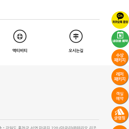
액티비티
오시는길
 :
강원도 홍천군 서면 마곡길 220 (마곡리)몬테리오 리조