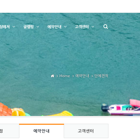
상레저
글램핑
예약안내
고객센터
Home
예약안내
단체견적
핑
예약안내
고객센터