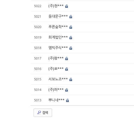
(주)현***
5022
동대문구***
5021
푸른숲학***
5020
회계법인***
5019
엠빅주식***
5018
(주)팜***
5017
(주)오***
5016
서보노조***
5015
(주)퍼***
5014
뿌니네***
5013
검색