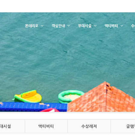
몬테리오
객실안내
부대시설
액티비티
수
대시설
액티비티
수상레저
글램