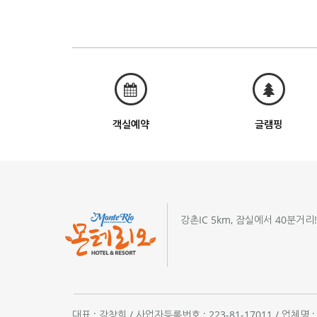
객실예약
글램핑
강촌IC 5km, 잠실에서 40분거리
대표 : 강창희 / 사업자등록번호 : 223-81-17011 / 업