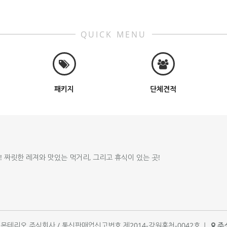
QUICK MENU
패키지
단체견적
!! 짜릿한 레져와 맛있는 먹거리, 그리고 휴식이 있는 곳!
체명 : 몬테리오 주식회사 / 통신판매업신고번호 제2014-강원홍천-0042호
|
주소