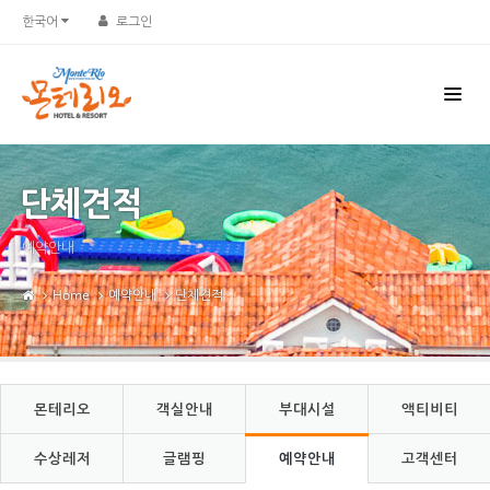
Sketchbook5, 스케치북5
Sketchbook5, 스케치북5
한국어
로그인
단체견적
예약안내
Home
예약안내
단체견적
몬테리오
객실안내
부대시설
액티비티
수상레저
글램핑
예약안내
고객센터