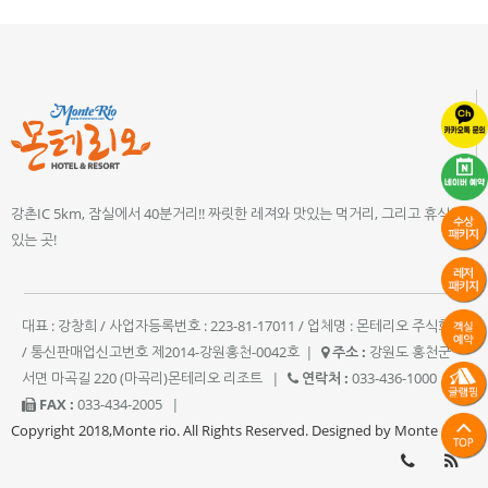
강촌IC 5km, 잠실에서 40분거리!! 짜릿한 레져와 맛있는 먹거리, 그리고 휴식이
있는 곳!
대표 : 강창희 / 사업자등록번호 : 223-81-17011 / 업체명 : 몬테리오 주식회사
/ 통신판매업신고번호 제2014-강원홍천-0042호
|
주소 :
강원도 홍천군
서면 마곡길 220 (마곡리)몬테리오 리조트
|
연락처 :
033-436-1000
|
FAX :
033-434-2005
|
Copyright 2018,Monte rio. All Rights Reserved. Designed by Monte rio.