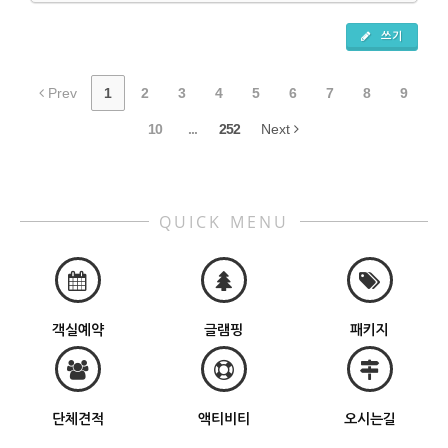
쓰기
Prev
1
2
3
4
5
6
7
8
9
10
...
252
Next
QUICK MENU
객실예약
글램핑
패키지
단체견적
액티비티
오시는길