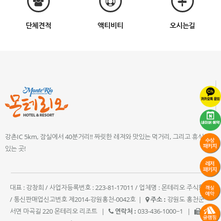
단체견적
액티비티
오시는길
강촌IC 5km, 잠실에서 40분거리!! 짜릿한 레져와 맛있는 먹거리, 그리고 휴식이
있는 곳!
대표 : 강창희 / 사업자등록번호 : 223-81-17011 / 업체명 : 몬테리오 주식회사
/ 통신판매업신고번호 제2014-강원홍천-0042호
|
주소 :
강원도 홍천군
서면 마곡길 220 몬테리오 리조트
|
연락처 :
033-436-1000~1
|