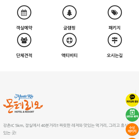
객실예약
글램핑
패키지
단체견적
액티비티
오시는길
강촌IC 5km, 잠실에서 40분거리!! 짜릿한 레져와 맛있는 먹거리, 그리고 휴식이
있는 곳!