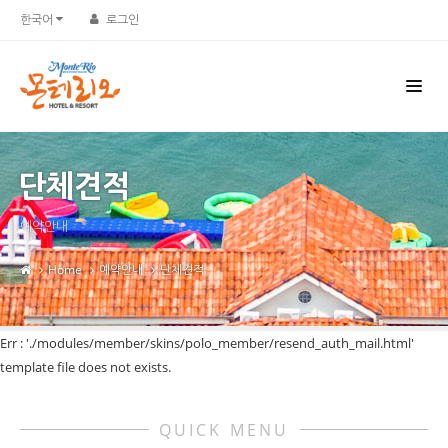
한국어
로그인
단체견적
예약안내
Home
예약안내
단체견적
Err : './modules/member/skins/polo_member/resend_auth_mail.html'
template file does not exists.
QUICK MENU