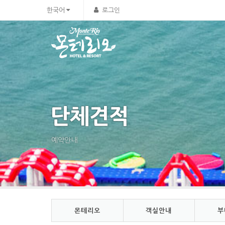
Sketchbook5, 스케치북5
Sketchbook5, 스케치북5
한국어
로그인
단체견적
예약안내
몬테리오
객실안내
부