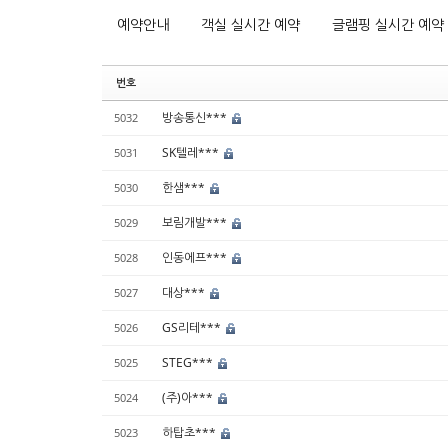
예약안내
객실 실시간 예약
글램핑 실시간 예약
번호
방송통신***
5032
SK텔레***
5031
한샘***
5030
보림개발***
5029
인동에프***
5028
대상***
5027
GS리테***
5026
STEG***
5025
(주)아***
5024
하탑초***
5023