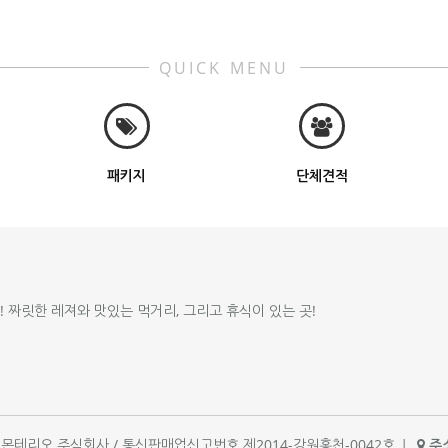
QUICK MENU
패키지
단체견적
!! 짜릿한 레져와 맛있는 먹거리, 그리고 휴식이 있는 곳!
체명 : 몬테리오 주식회사 / 통신판매업신고번호 제2014-강원홍천-0042호
|
주소