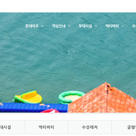
몬테리오
객실안내
부대시설
액티비티
수
대시설
액티비티
수상레저
글램