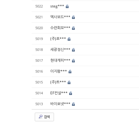
steg***
5022
엑사보드***
5021
수련회모***
5020
(주)포***
5019
세광정신***
5018
현대캐피***
5017
이지팜***
5016
(주)트***
5015
EF컨설***
5014
바이오넷***
5013
검색