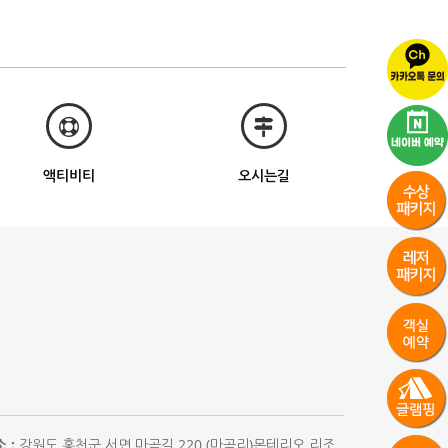
액티비티
오시는길
 :
강원도 홍천군 서면 마곡길 220 (마곡리)몬테리오 리조