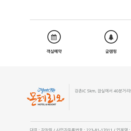
객실예약
글램핑
강촌IC 5km, 잠실에서 40분거리
대표 : 강창희 / 사업자등록번호 : 223-81-17011 / 업