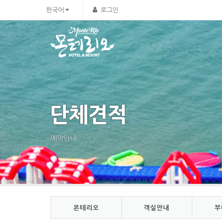
Sketchbook5, 스케치북5
Sketchbook5, 스케치북5
한국어
로그인
단체견적
예약안내
몬테리오
객실안내
부