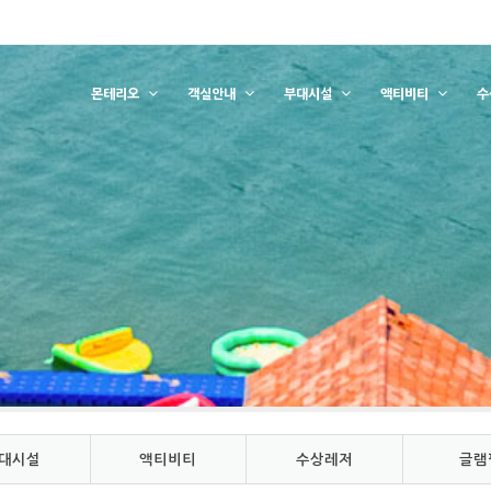
몬테리오
객실안내
부대시설
액티비티
수
대시설
액티비티
수상레저
글램