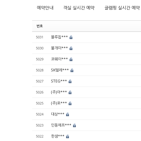
예약안내
객실 실시간 예약
글램핑 실시간 예약
번호
블루칩***
5031
불개미***
5030
코웨이***
5029
SK텔레***
5028
STEG***
5027
(주)아***
5026
(주)포***
5025
대상***
5024
인동에프***
5023
한샘***
5022