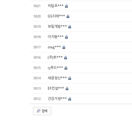
하탑초***
5021
GS리테***
5020
보림개발***
5019
이지팜***
5018
steg***
5017
(주)트***
5016
cj푸드***
5015
세광정신***
5014
EF컨설***
5013
건강가정***
5012
검색