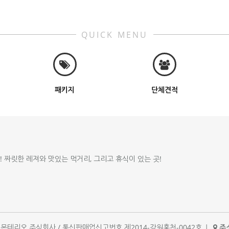
QUICK MENU
패키지
단체견적
!! 짜릿한 레져와 맛있는 먹거리, 그리고 휴식이 있는 곳!
체명 : 몬테리오 주식회사 / 통신판매업신고번호 제2014-강원홍천-0042호
|
주소