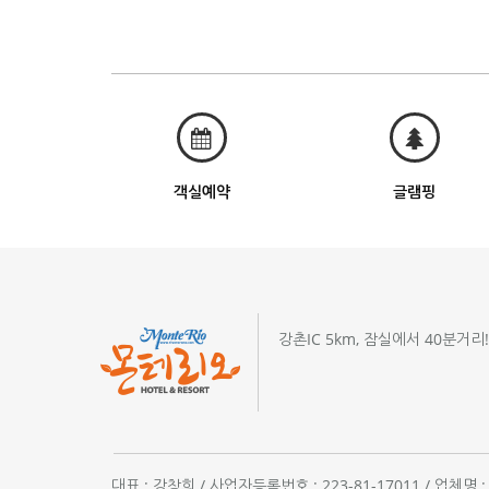
객실예약
글램핑
강촌IC 5km, 잠실에서 40분거리
대표 : 강창희 / 사업자등록번호 : 223-81-17011 / 업