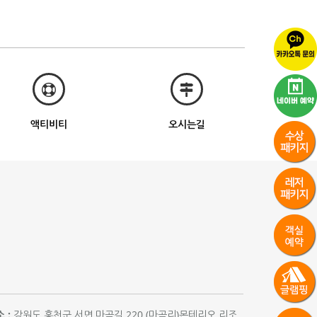
액티비티
오시는길
 :
강원도 홍천군 서면 마곡길 220 (마곡리)몬테리오 리조