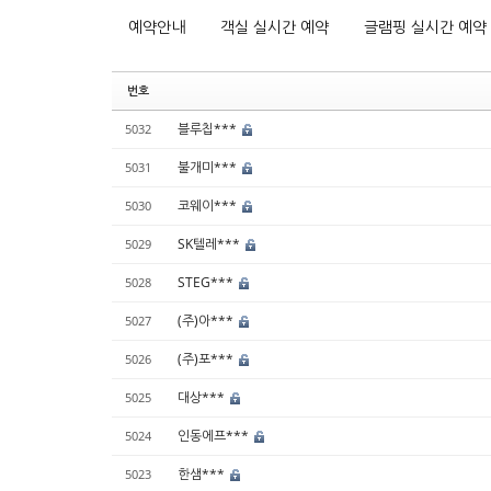
예약안내
객실 실시간 예약
글램핑 실시간 예약
번호
블루칩***
5032
불개미***
5031
코웨이***
5030
SK텔레***
5029
STEG***
5028
(주)아***
5027
(주)포***
5026
대상***
5025
인동에프***
5024
한샘***
5023