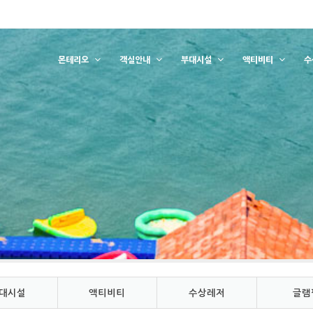
몬테리오
객실안내
부대시설
액티비티
수
대시설
액티비티
수상레저
글램