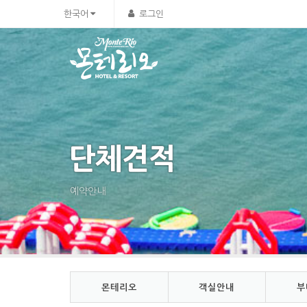
Sketchbook5, 스케치북5
Sketchbook5, 스케치북5
한국어
로그인
단체견적
예약안내
몬테리오
객실안내
부