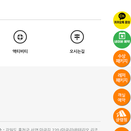
액티비티
오시는길
 :
강원도 홍천군 서면 마곡길 220 (마곡리)몬테리오 리조