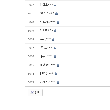
하탑초***
5022
GS리테***
5021
보림개발***
5020
이지팜***
5019
steg***
5018
(주)트***
5017
cj푸드***
5016
세광정신***
5015
EF컨설***
5014
건강가정***
5013
검색