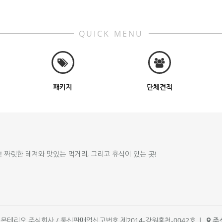
QUICK MENU
패키지
단체견적
!! 짜릿한 레져와 맛있는 먹거리, 그리고 휴식이 있는 곳!
체명 : 몬테리오 주식회사 / 통신판매업신고번호 제2014-강원홍천-0042호
|
주소