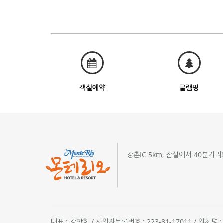
객실예약
글램핑
강촌IC 5km, 잠실에서 40분거리
대표 : 강창희 / 사업자등록번호 : 223-81-17011 / 업