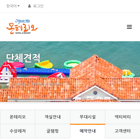
Sketchbook5, 스케치북5
Sketchbook5, 스케치북5
한국어
로그인
단체견적
예약안내
Home
예약안내
단체견적
몬테리오
객실안내
부대시설
액티비티
수상레저
글램핑
예약안내
고객센터