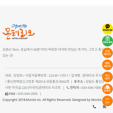
강촌IC 5km, 잠실에서 40분거리!! 짜릿한 레져와 맛있는 먹거리, 그리고 휴식이
있는 곳!
대표 : 강창희 / 사업자등록번호 : 223-81-17011 / 업체명 : 몬테리오 주식회사
/ 통신판매업신고번호 제2014-강원홍천-0042호
|
주소 :
강원도 홍천군
서면 마곡길 220 (마곡리)몬테리오 리조트
|
연락처 :
033-436-1000
|
FAX :
033-434-2005
|
Copyright 2018,Monte rio. All Rights Reserved. Designed by Monte rio.