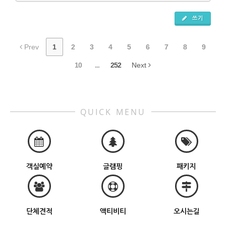
쓰기
Prev
1
2
3
4
5
6
7
8
9
10
...
252
Next
QUICK MENU
객실예약
글램핑
패키지
단체견적
액티비티
오시는길