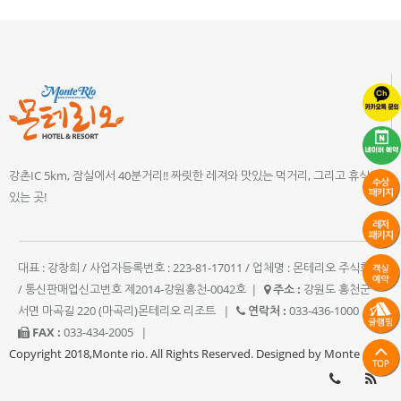
강촌IC 5km, 잠실에서 40분거리!! 짜릿한 레져와 맛있는 먹거리, 그리고 휴식이
있는 곳!
대표 : 강창희 / 사업자등록번호 : 223-81-17011 / 업체명 : 몬테리오 주식회사
/ 통신판매업신고번호 제2014-강원홍천-0042호
|
주소 :
강원도 홍천군
서면 마곡길 220 (마곡리)몬테리오 리조트
|
연락처 :
033-436-1000
|
FAX :
033-434-2005
|
Copyright 2018,Monte rio. All Rights Reserved. Designed by Monte rio.