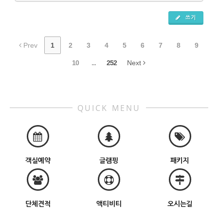
쓰기
Prev
1
2
3
4
5
6
7
8
9
10
...
252
Next
QUICK MENU
객실예약
글램핑
패키지
단체견적
액티비티
오시는길