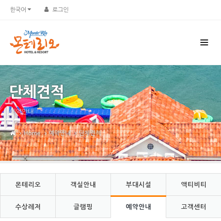
Sketchbook5, 스케치북5
Sketchbook5, 스케치북5
한국어
로그인
단체견적
예약안내
Home
예약안내
단체견적
몬테리오
객실안내
부대시설
액티비티
수상레저
글램핑
예약안내
고객센터