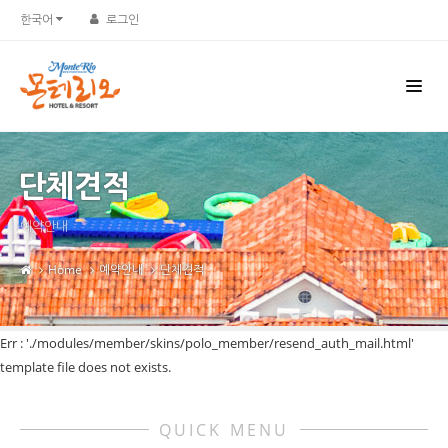
한국어
로그인
단체견적
예약안내
Home
예약안내
단체견적
Err : './modules/member/skins/polo_member/resend_auth_mail.html'
template file does not exists.
QUICK MENU