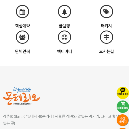
객실예약
글램핑
패키지
단체견적
액티비티
오시는길
강촌IC 5km, 잠실에서 40분거리!! 짜릿한 레져와 맛있는 먹거리, 그리고 휴식이
있는 곳!