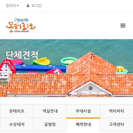
Sketchbook5, 스케치북5
Sketchbook5, 스케치북5
한국어
로그인
단체견적
예약안내
Home
예약안내
단체견적
몬테리오
객실안내
부대시설
액티비티
수상레저
글램핑
예약안내
고객센터