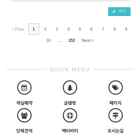
쓰기
Prev
1
2
3
4
5
6
7
8
9
10
...
252
Next
QUICK MENU
객실예약
글램핑
패키지
단체견적
액티비티
오시는길