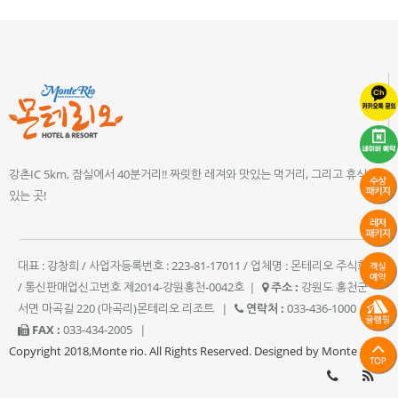
강촌IC 5km, 잠실에서 40분거리!! 짜릿한 레져와 맛있는 먹거리, 그리고 휴식이
있는 곳!
대표 : 강창희 / 사업자등록번호 : 223-81-17011 / 업체명 : 몬테리오 주식회사
/ 통신판매업신고번호 제2014-강원홍천-0042호
|
주소 :
강원도 홍천군
서면 마곡길 220 (마곡리)몬테리오 리조트
|
연락처 :
033-436-1000
|
FAX :
033-434-2005
|
Copyright 2018,Monte rio. All Rights Reserved. Designed by Monte rio.