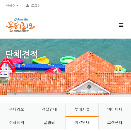
Sketchbook5, 스케치북5
Sketchbook5, 스케치북5
한국어
로그인
단체견적
예약안내
Home
예약안내
단체견적
몬테리오
객실안내
부대시설
액티비티
수상레저
글램핑
예약안내
고객센터