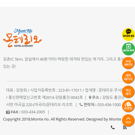
강촌IC 5km, 잠실에서 40분거리!! 짜릿한 레져와 맛있는 먹거리, 그리고 휴식이
있는 곳!
대표 : 강창희 / 사업자등록번호 : 223-81-17011 / 업체명 : 몬테리오 주식회사
/ 통신판매업신고번호 제2014-강원홍천-0042호
|
주소 :
강원도 홍천군
서면 마곡길 220 (마곡리)몬테리오 리조트
|
연락처 :
033-436-1000
|
FAX :
033-434-2005
|
Copyright 2018,Monte rio. All Rights Reserved. Designed by Monte rio.