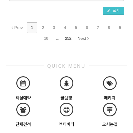
쓰기
Prev
1
2
3
4
5
6
7
8
9
10
...
252
Next
QUICK MENU
객실예약
글램핑
패키지
단체견적
액티비티
오시는길