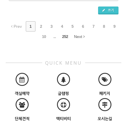
쓰기
Prev
1
2
3
4
5
6
7
8
9
10
...
252
Next
QUICK MENU
객실예약
글램핑
패키지
단체견적
액티비티
오시는길