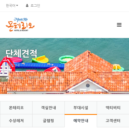
Sketchbook5, 스케치북5
Sketchbook5, 스케치북5
한국어
로그인
단체견적
예약안내
Home
예약안내
단체견적
몬테리오
객실안내
부대시설
액티비티
수상레저
글램핑
예약안내
고객센터