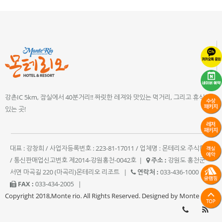
강촌IC 5km, 잠실에서 40분거리!! 짜릿한 레져와 맛있는 먹거리, 그리고 휴식이
있는 곳!
대표 : 강창희 / 사업자등록번호 : 223-81-17011 / 업체명 : 몬테리오 주식회사
/ 통신판매업신고번호 제2014-강원홍천-0042호
|
주소 :
강원도 홍천군
서면 마곡길 220 (마곡리)몬테리오 리조트
|
연락처 :
033-436-1000
|
FAX :
033-434-2005
|
Copyright 2018,Monte rio. All Rights Reserved. Designed by Monte rio.