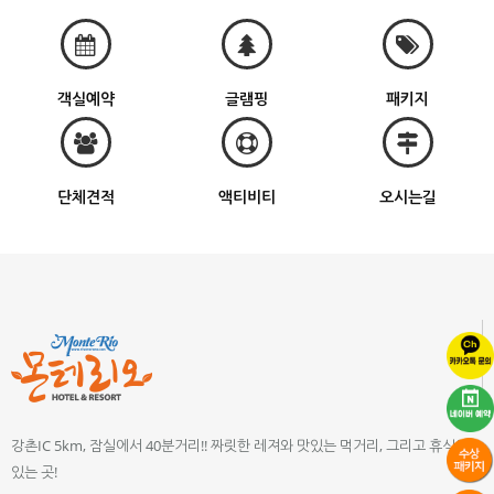
객실예약
글램핑
패키지
단체견적
액티비티
오시는길
강촌IC 5km, 잠실에서 40분거리!! 짜릿한 레져와 맛있는 먹거리, 그리고 휴식이
있는 곳!