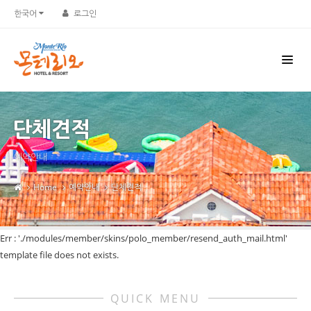
한국어
로그인
단체견적
예약안내
Home
예약안내
단체견적
Err : './modules/member/skins/polo_member/resend_auth_mail.html'
template file does not exists.
QUICK MENU