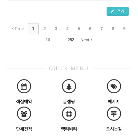
쓰기
Prev
1
2
3
4
5
6
7
8
9
10
...
252
Next
QUICK MENU
객실예약
글램핑
패키지
단체견적
액티비티
오시는길