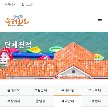
Sketchbook5, 스케치북5
Sketchbook5, 스케치북5
한국어
로그인
단체견적
예약안내
Home
예약안내
단체견적
몬테리오
객실안내
부대시설
액티비티
수상레저
글램핑
예약안내
고객센터