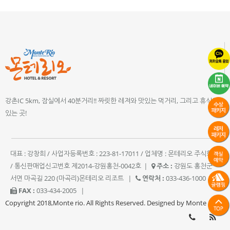
강촌IC 5km, 잠실에서 40분거리!! 짜릿한 레져와 맛있는 먹거리, 그리고 휴식이
있는 곳!
대표 : 강창희 / 사업자등록번호 : 223-81-17011 / 업체명 : 몬테리오 주식회사
/ 통신판매업신고번호 제2014-강원홍천-0042호
|
주소 :
강원도 홍천군
서면 마곡길 220 (마곡리)몬테리오 리조트
|
연락처 :
033-436-1000
|
FAX :
033-434-2005
|
Copyright 2018,Monte rio. All Rights Reserved. Designed by Monte rio.