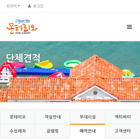
Sketchbook5, 스케치북5
Sketchbook5, 스케치북5
한국어
로그인
단체견적
예약안내
Home
예약안내
단체견적
몬테리오
객실안내
부대시설
액티비티
수상레저
글램핑
예약안내
고객센터