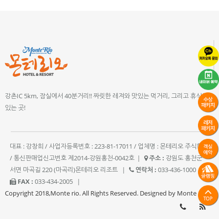
강촌IC 5km, 잠실에서 40분거리!! 짜릿한 레져와 맛있는 먹거리, 그리고 휴식이
있는 곳!
대표 : 강창희 / 사업자등록번호 : 223-81-17011 / 업체명 : 몬테리오 주식회사
/ 통신판매업신고번호 제2014-강원홍천-0042호
|
주소 :
강원도 홍천군
서면 마곡길 220 (마곡리)몬테리오 리조트
|
연락처 :
033-436-1000
|
FAX :
033-434-2005
|
Copyright 2018,Monte rio. All Rights Reserved. Designed by Monte rio.