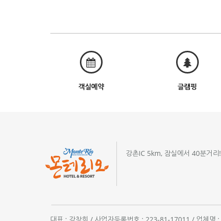
객실예약
글램핑
강촌IC 5km, 잠실에서 40분거리
대표 : 강창희 / 사업자등록번호 : 223-81-17011 / 업