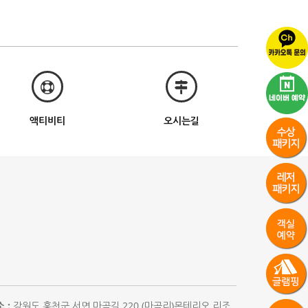
액티비티
오시는길
 :
강원도 홍천군 서면 마곡길 220 (마곡리)몬테리오 리조