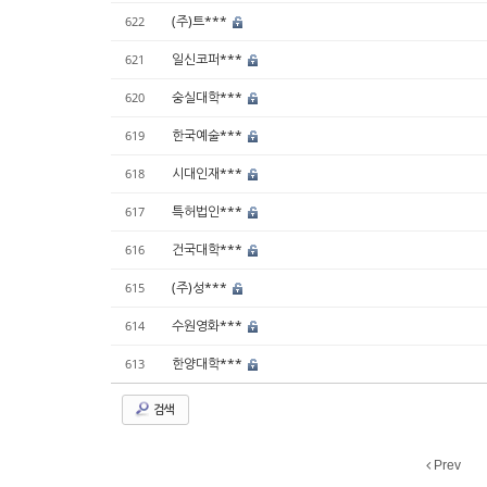
(주)트***
622
일신코퍼***
621
숭실대학***
620
한국예술***
619
시대인재***
618
특허법인***
617
건국대학***
616
(주)성***
615
수원영화***
614
한양대학***
613
검색
Prev