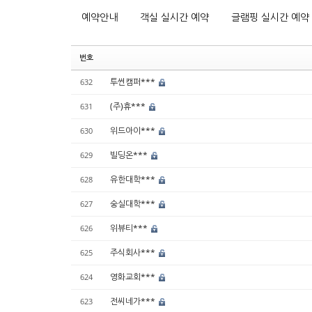
예약안내
객실 실시간 예약
글램핑 실시간 예약
번호
투썬캠퍼***
632
(주)휴***
631
위드아이***
630
빌딩온***
629
유한대학***
628
숭실대학***
627
위뷰티***
626
주식회사***
625
영화교회***
624
전씨네가***
623