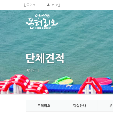
Sketchbook5, 스케치북5
Sketchbook5, 스케치북5
한국어
로그인
단체견적
예약안내
몬테리오
객실안내
부