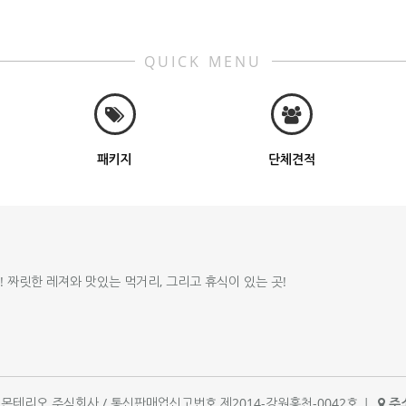
QUICK MENU
패키지
단체견적
!! 짜릿한 레져와 맛있는 먹거리, 그리고 휴식이 있는 곳!
체명 : 몬테리오 주식회사 / 통신판매업신고번호 제2014-강원홍천-0042호
|
주소