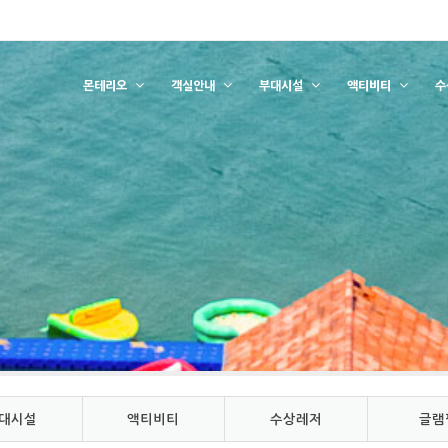
몬테리오
객실안내
부대시설
액티비티
수
대시설
액티비티
수상레저
글램