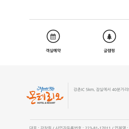
객실예약
글램핑
강촌IC 5km, 잠실에서 40분거리
대표 : 강창희 / 사업자등록번호 : 223-81-17011 / 업