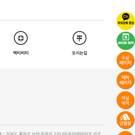
액티비티
오시는길
 :
강원도 홍천군 서면 마곡길 220 (마곡리)몬테리오 리조