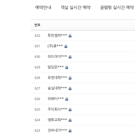
예약안내
객실 실시간 예약
글램핑 실시간 예약
번호
투썬캠퍼***
632
(주)휴***
631
위드아이***
630
빌딩온***
629
유한대학***
628
숭실대학***
627
위뷰티***
626
주식회사***
625
영화교회***
624
전씨네가***
623