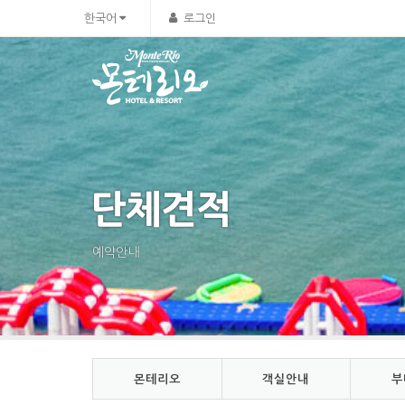
Sketchbook5, 스케치북5
Sketchbook5, 스케치북5
한국어
로그인
단체견적
예약안내
몬테리오
객실안내
부