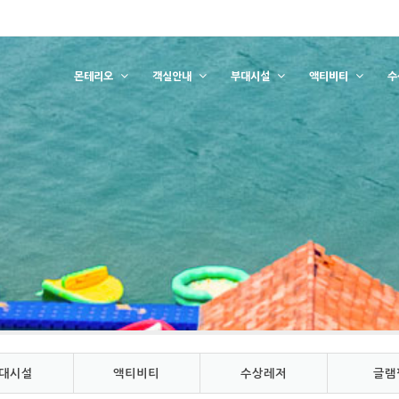
몬테리오
객실안내
부대시설
액티비티
수
대시설
액티비티
수상레저
글램