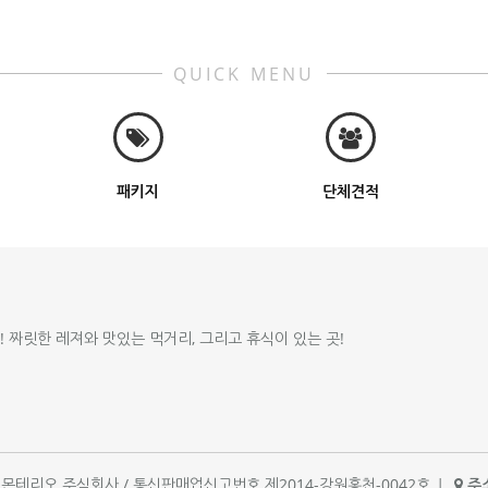
QUICK MENU
패키지
단체견적
!! 짜릿한 레져와 맛있는 먹거리, 그리고 휴식이 있는 곳!
체명 : 몬테리오 주식회사 / 통신판매업신고번호 제2014-강원홍천-0042호
|
주소