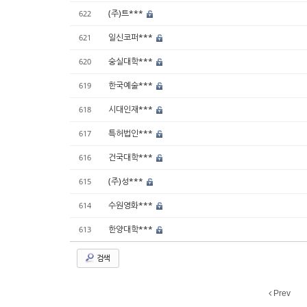
(주)트***
622
일신코퍼***
621
숭실대학***
620
한국예술***
619
시대인재***
618
특허법인***
617
건국대학***
616
(주)성***
615
수원영화***
614
한양대학***
613
검색
Prev