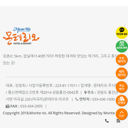
강촌IC 5km, 잠실에서 40분거리!! 짜릿한 레져와 맛있는 먹거리, 그리고 휴식이
있는 곳!
대표 : 강창희 / 사업자등록번호 : 223-81-17011 / 업체명 : 몬테리오 주식회사
/ 통신판매업신고번호 제2014-강원홍천-0042호
|
주소 :
강원도 홍천군
서면 마곡길 220 (마곡리)몬테리오 리조트
|
연락처 :
033-436-1000
|
FAX :
033-434-2005
|
Copyright 2018,Monte rio. All Rights Reserved. Designed by Monte rio.