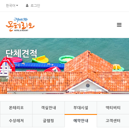
Sketchbook5, 스케치북5
Sketchbook5, 스케치북5
한국어
로그인
단체견적
예약안내
Home
예약안내
단체견적
몬테리오
객실안내
부대시설
액티비티
수상레저
글램핑
예약안내
고객센터