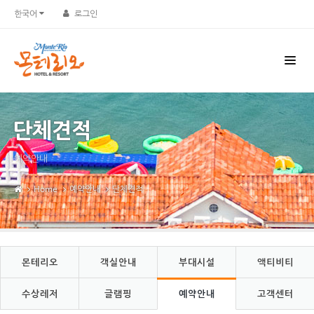
Sketchbook5, 스케치북5
Sketchbook5, 스케치북5
한국어
로그인
단체견적
예약안내
Home
예약안내
단체견적
몬테리오
객실안내
부대시설
액티비티
수상레저
글램핑
예약안내
고객센터