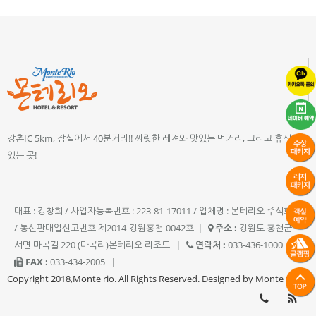
강촌IC 5km, 잠실에서 40분거리!! 짜릿한 레져와 맛있는 먹거리, 그리고 휴식이
있는 곳!
대표 : 강창희 / 사업자등록번호 : 223-81-17011 / 업체명 : 몬테리오 주식회사
/ 통신판매업신고번호 제2014-강원홍천-0042호
|
주소 :
강원도 홍천군
서면 마곡길 220 (마곡리)몬테리오 리조트
|
연락처 :
033-436-1000
|
FAX :
033-434-2005
|
Copyright 2018,Monte rio. All Rights Reserved. Designed by Monte rio.