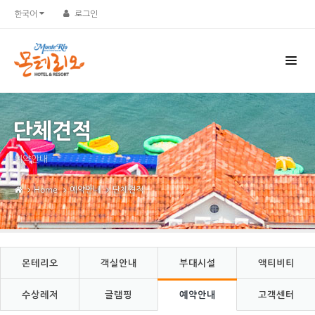
Sketchbook5, 스케치북5
Sketchbook5, 스케치북5
한국어
로그인
단체견적
예약안내
Home
예약안내
단체견적
몬테리오
객실안내
부대시설
액티비티
수상레저
글램핑
예약안내
고객센터