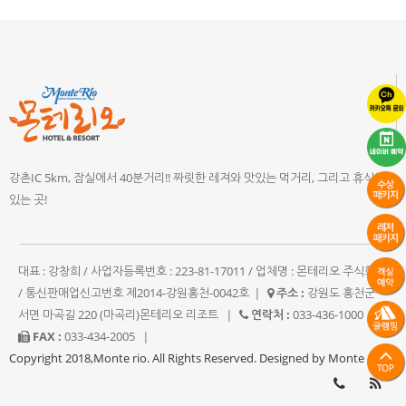
강촌IC 5km, 잠실에서 40분거리!! 짜릿한 레져와 맛있는 먹거리, 그리고 휴식이
있는 곳!
대표 : 강창희 / 사업자등록번호 : 223-81-17011 / 업체명 : 몬테리오 주식회사
/ 통신판매업신고번호 제2014-강원홍천-0042호
|
주소 :
강원도 홍천군
서면 마곡길 220 (마곡리)몬테리오 리조트
|
연락처 :
033-436-1000
|
FAX :
033-434-2005
|
Copyright 2018,Monte rio. All Rights Reserved. Designed by Monte rio.