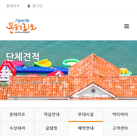
Sketchbook5, 스케치북5
Sketchbook5, 스케치북5
한국어
로그인
단체견적
예약안내
Home
예약안내
단체견적
몬테리오
객실안내
부대시설
액티비티
수상레저
글램핑
예약안내
고객센터