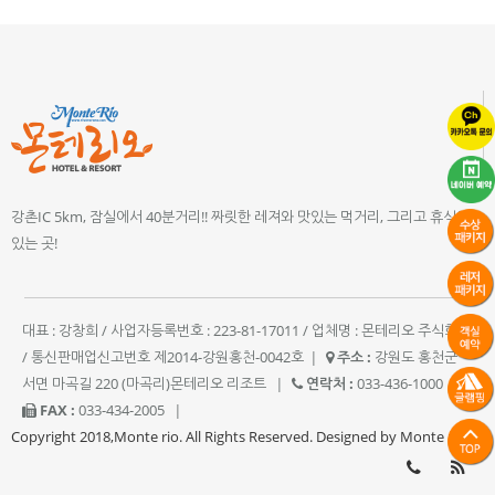
강촌IC 5km, 잠실에서 40분거리!! 짜릿한 레져와 맛있는 먹거리, 그리고 휴식이
있는 곳!
대표 : 강창희 / 사업자등록번호 : 223-81-17011 / 업체명 : 몬테리오 주식회사
/ 통신판매업신고번호 제2014-강원홍천-0042호
|
주소 :
강원도 홍천군
서면 마곡길 220 (마곡리)몬테리오 리조트
|
연락처 :
033-436-1000
|
FAX :
033-434-2005
|
Copyright 2018,Monte rio. All Rights Reserved. Designed by Monte rio.