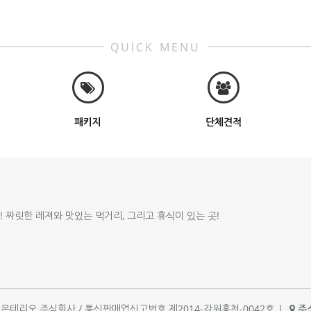
QUICK MENU
패키지
단체견적
!! 짜릿한 레져와 맛있는 먹거리, 그리고 휴식이 있는 곳!
체명 : 몬테리오 주식회사 / 통신판매업신고번호 제2014-강원홍천-0042호
|
주소