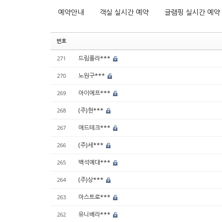
예약안내
객실 실시간 예약
글램핑 실시간 예약
번호
드림플라***
271
노원구***
270
아이에프***
269
(주)현***
268
애드테크***
267
(주)세***
266
백석예대***
265
(주)상***
264
아스트로***
263
유니베라***
262