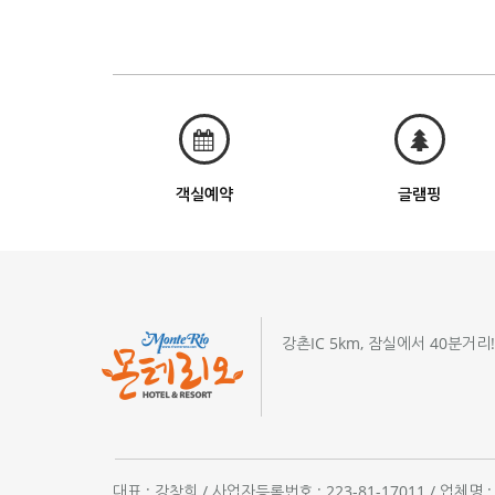
객실예약
글램핑
강촌IC 5km, 잠실에서 40분거리
대표 : 강창희 / 사업자등록번호 : 223-81-17011 / 업