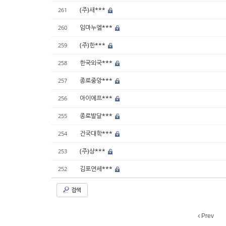
(주)새***
261
임마누엘***
260
(주)한***
259
한국외국***
258
종로중앙***
257
아이에프***
256
종로발달***
255
건국대학***
254
(주)상***
253
김포연세***
252
검색
Prev