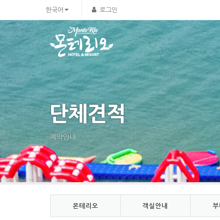
Sketchbook5, 스케치북5
Sketchbook5, 스케치북5
한국어
로그인
단체견적
예약안내
몬테리오
객실안내
부