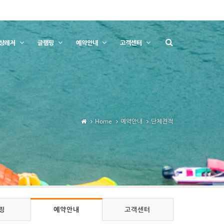
상레저
글램핑
예약안내
고객센터
Home
예약안내
단체견적
핑
예약안내
고객센터