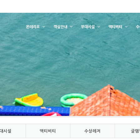
몬테리오
객실안내
부대시설
액티비티
수
대시설
액티비티
수상레저
글램