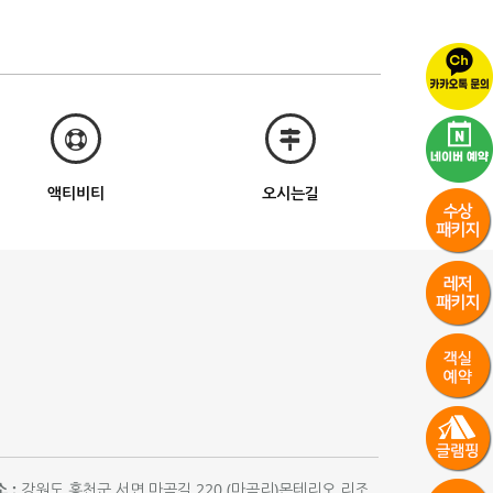
액티비티
오시는길
 :
강원도 홍천군 서면 마곡길 220 (마곡리)몬테리오 리조