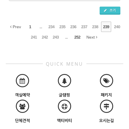
쓰기
Prev
1
...
234
235
236
237
238
239
240
241
242
243
...
252
Next
QUICK MENU
객실예약
글램핑
패키지
단체견적
액티비티
오시는길