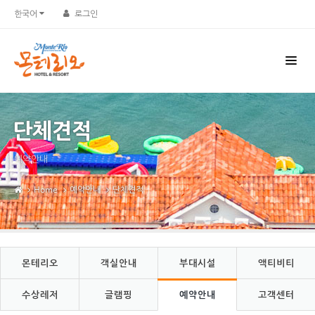
Sketchbook5, 스케치북5
Sketchbook5, 스케치북5
한국어
로그인
단체견적
예약안내
Home
예약안내
단체견적
몬테리오
객실안내
부대시설
액티비티
수상레저
글램핑
예약안내
고객센터