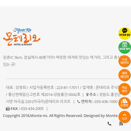
강촌IC 5km, 잠실에서 40분거리!! 짜릿한 레져와 맛있는 먹거리, 그리고 휴식이
있는 곳!
대표 : 강창희 / 사업자등록번호 : 223-81-17011 / 업체명 : 몬테리오 주식회사
/ 통신판매업신고번호 제2014-강원홍천-0042호
|
주소 :
강원도 홍천군
서면 마곡길 220 (마곡리)몬테리오 리조트
|
연락처 :
033-436-1000
|
FAX :
033-434-2005
|
Copyright 2018,Monte rio. All Rights Reserved. Designed by Monte rio.