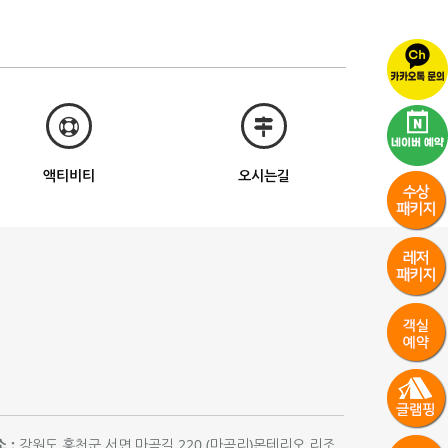
액티비티
오시는길
 :
강원도 홍천군 서면 마곡길 220 (마곡리)몬테리오 리조