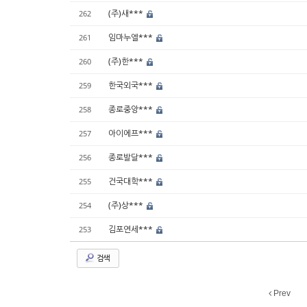
(주)새***
262
임마누엘***
261
(주)한***
260
한국외국***
259
종로중앙***
258
아이에프***
257
종로발달***
256
건국대학***
255
(주)상***
254
김포연세***
253
검색
Prev