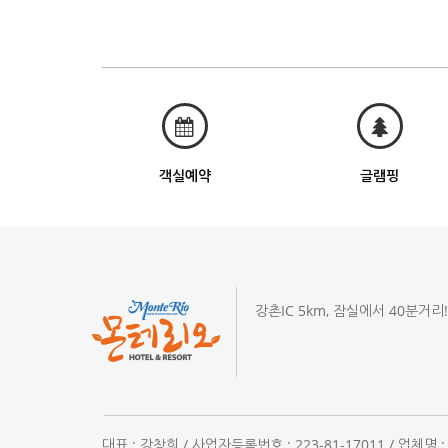
객실예약
글램핑
강촌IC 5km, 잠실에서 40분거리
대표 : 강창희 / 사업자등록번호 : 223-81-17011 / 업