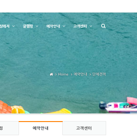
상레저
글램핑
예약안내
고객센터
Home
예약안내
단체견적
핑
예약안내
고객센터