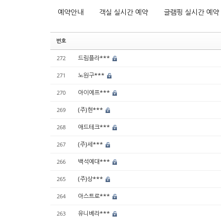
예약안내
객실 실시간 예약
글램핑 실시간 예약
번호
드림플라***
272
노원구***
271
아이에프***
270
(주)현***
269
애드테크***
268
(주)세***
267
백석예대***
266
(주)상***
265
아스트로***
264
유니베라***
263