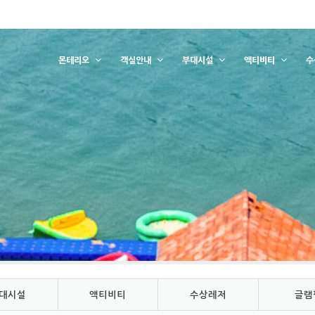
몬테리오
객실안내
부대시설
액티비티
수
대시설
액티비티
수상레저
글램