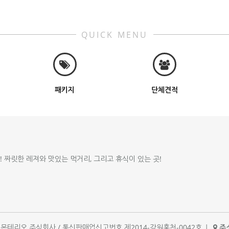
QUICK MENU
패키지
단체견적
!! 짜릿한 레져와 맛있는 먹거리, 그리고 휴식이 있는 곳!
체명 : 몬테리오 주식회사 / 통신판매업신고번호 제2014-강원홍천-0042호
|
주소