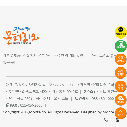
강촌IC 5km, 잠실에서 40분거리!! 짜릿한 레져와 맛있는 먹거리, 그리고 휴식이
있는 곳!
대표 : 강창희 / 사업자등록번호 : 223-81-17011 / 업체명 : 몬테리오 주식회사
/ 통신판매업신고번호 제2014-강원홍천-0042호
|
주소 :
강원도 홍천군
서면 마곡길 220 (마곡리)몬테리오 리조트
|
연락처 :
033-436-1000
|
FAX :
033-434-2005
|
Copyright 2018,Monte rio. All Rights Reserved. Designed by Monte rio.