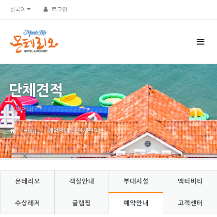
Sketchbook5, 스케치북5
Sketchbook5, 스케치북5
한국어
로그인
단체견적
예약안내
Home
예약안내
단체견적
몬테리오
객실안내
부대시설
액티비티
수상레저
글램핑
예약안내
고객센터