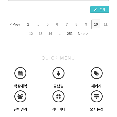
쓰기
Prev
1
...
5
6
7
8
9
10
11
12
13
14
...
252
Next
QUICK MENU
객실예약
글램핑
패키지
단체견적
액티비티
오시는길