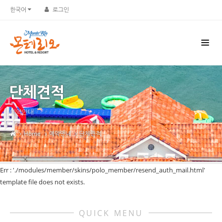
한국어
로그인
단체견적
예약안내
Home
예약안내
단체견적
Err : './modules/member/skins/polo_member/resend_auth_mail.html'
template file does not exists.
QUICK MENU