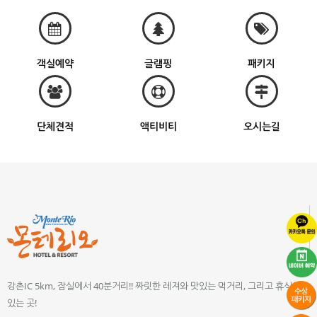
객실예약
글램핑
패키지
단체견적
액티비티
오시는길
강촌IC 5km, 잠실에서 40분거리!! 짜릿한 레져와 맛있는 먹거리, 그리고 휴식이
있는 곳!