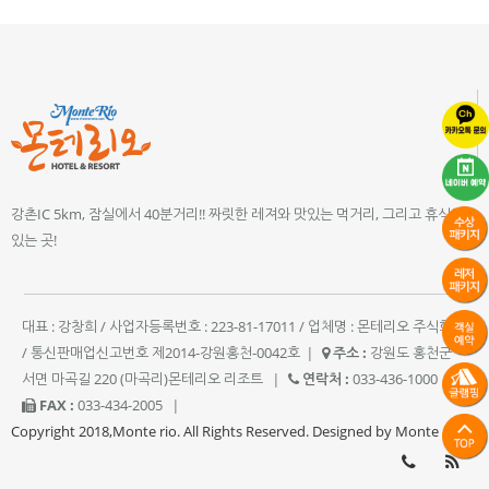
강촌IC 5km, 잠실에서 40분거리!! 짜릿한 레져와 맛있는 먹거리, 그리고 휴식이
있는 곳!
대표 : 강창희 / 사업자등록번호 : 223-81-17011 / 업체명 : 몬테리오 주식회사
/ 통신판매업신고번호 제2014-강원홍천-0042호
|
주소 :
강원도 홍천군
서면 마곡길 220 (마곡리)몬테리오 리조트
|
연락처 :
033-436-1000
|
FAX :
033-434-2005
|
Copyright 2018,Monte rio. All Rights Reserved. Designed by Monte rio.