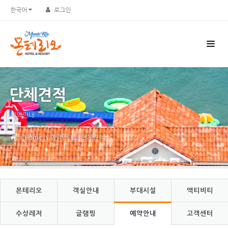
Sketchbook5, 스케치북5
Sketchbook5, 스케치북5
한국어
로그인
단체견적
예약안내
Home
예약안내
단체견적
몬테리오
객실안내
부대시설
액티비티
수상레저
글램핑
예약안내
고객센터