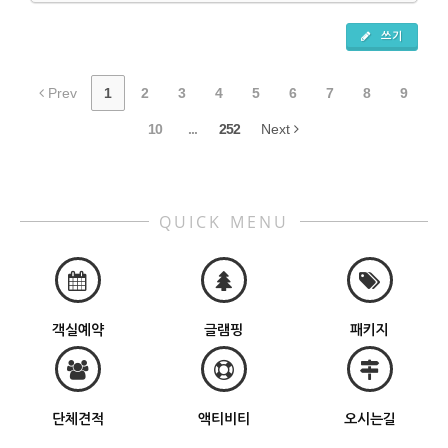
쓰기
Prev
1
2
3
4
5
6
7
8
9
10
...
252
Next
QUICK MENU
객실예약
글램핑
패키지
단체견적
액티비티
오시는길