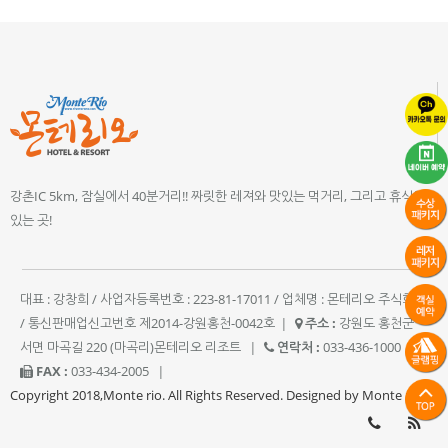
강촌IC 5km, 잠실에서 40분거리!! 짜릿한 레져와 맛있는 먹거리, 그리고 휴식이
있는 곳!
대표 : 강창희 / 사업자등록번호 : 223-81-17011 / 업체명 : 몬테리오 주식회사
/ 통신판매업신고번호 제2014-강원홍천-0042호
|
주소 :
강원도 홍천군
서면 마곡길 220 (마곡리)몬테리오 리조트
|
연락처 :
033-436-1000
|
FAX :
033-434-2005
|
Copyright 2018,Monte rio. All Rights Reserved. Designed by Monte rio.