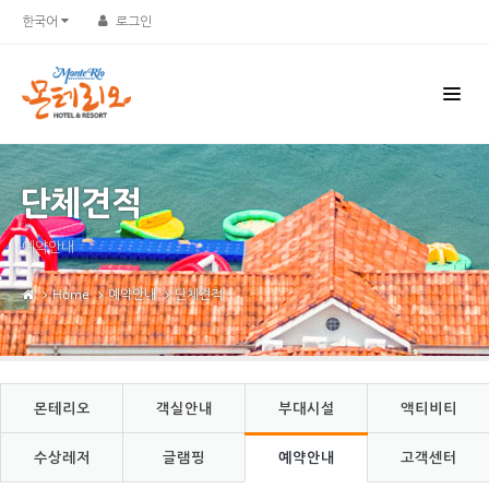
Sketchbook5, 스케치북5
Sketchbook5, 스케치북5
한국어
로그인
단체견적
예약안내
Home
예약안내
단체견적
몬테리오
객실안내
부대시설
액티비티
수상레저
글램핑
예약안내
고객센터