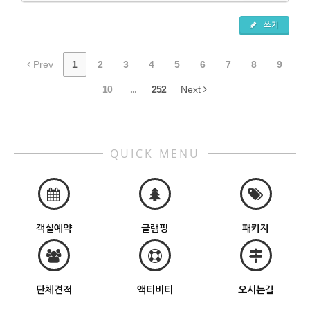
쓰기
Prev
1
2
3
4
5
6
7
8
9
10
...
252
Next
QUICK MENU
객실예약
글램핑
패키지
단체견적
액티비티
오시는길