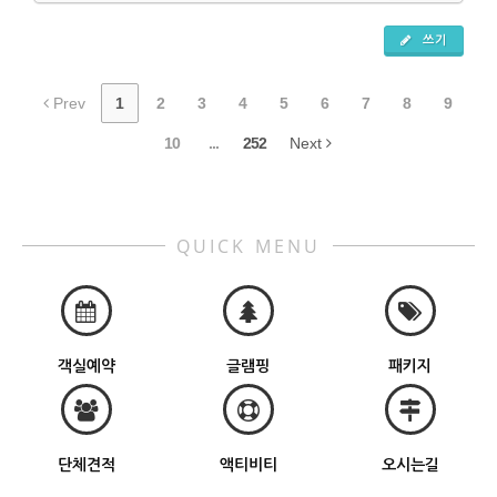
쓰기
Prev
1
2
3
4
5
6
7
8
9
10
...
252
Next
QUICK MENU
객실예약
글램핑
패키지
단체견적
액티비티
오시는길