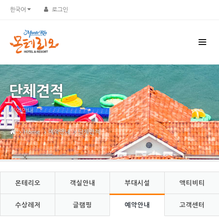
Sketchbook5, 스케치북5
Sketchbook5, 스케치북5
한국어
로그인
단체견적
예약안내
Home
예약안내
단체견적
몬테리오
객실안내
부대시설
액티비티
수상레저
글램핑
예약안내
고객센터