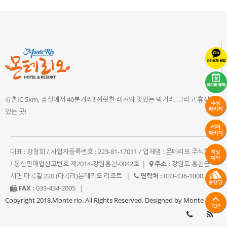
강촌IC 5km, 잠실에서 40분거리!! 짜릿한 레져와 맛있는 먹거리, 그리고 휴식이
있는 곳!
대표 : 강창희 / 사업자등록번호 : 223-81-17011 / 업체명 : 몬테리오 주식회사
/ 통신판매업신고번호 제2014-강원홍천-0042호
|
주소 :
강원도 홍천군
서면 마곡길 220 (마곡리)몬테리오 리조트
|
연락처 :
033-436-1000
|
FAX :
033-434-2005
|
Copyright 2018,Monte rio. All Rights Reserved. Designed by Monte rio.