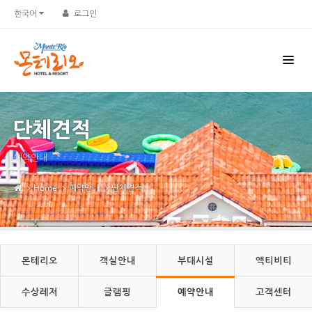
Sketchbook5, 스케치북5
Sketchbook5, 스케치북5
한국어
로그인
단체견적
예약안내
Home
예약안내
단체견적
몬테리오
객실안내
부대시설
액티비티
수상레저
글램핑
예약안내
고객센터