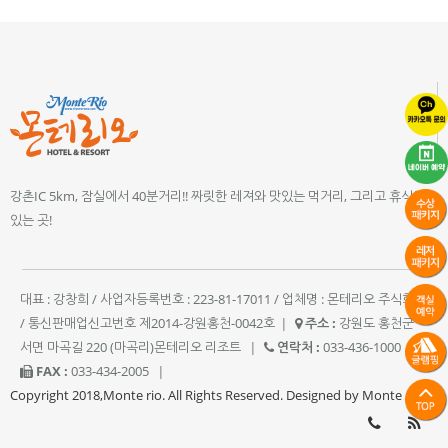
강촌IC 5km, 잠실에서 40분거리!! 짜릿한 레져와 맛있는 먹거리, 그리고 휴식이
있는 곳!
대표 : 강창희 / 사업자등록번호 : 223-81-17011 / 업체명 : 몬테리오 주식회사
/ 통신판매업신고번호 제2014-강원홍천-0042호
|
주소 :
강원도 홍천군
서면 마곡길 220 (마곡리)몬테리오 리조트
|
연락처 :
033-436-1000
|
FAX :
033-434-2005
|
Copyright 2018,Monte rio. All Rights Reserved. Designed by Monte rio.