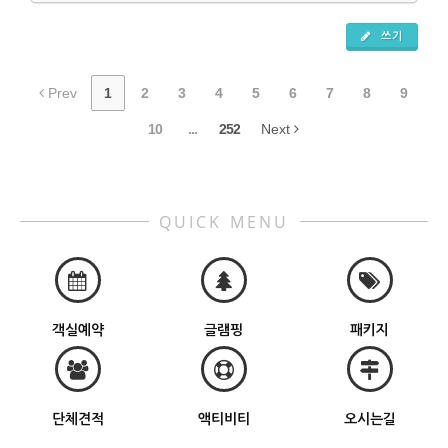
쓰기
Prev
1
2
3
4
5
6
7
8
9
10
...
252
Next
QUICK MENU
객실예약
글램핑
패키지
단체견적
액티비티
오시는길