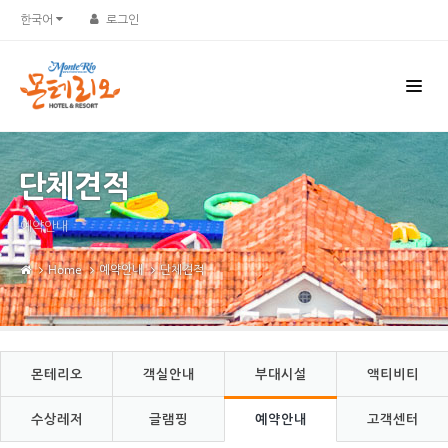
Sketchbook5, 스케치북5
Sketchbook5, 스케치북5
한국어
로그인
단체견적
예약안내
Home
예약안내
단체견적
몬테리오
객실안내
부대시설
액티비티
수상레저
글램핑
예약안내
고객센터