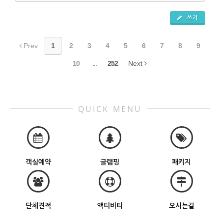
쓰기
Prev
1
2
3
4
5
6
7
8
9
10
...
252
Next
QUICK MENU
객실예약
글램핑
패키지
단체견적
액티비티
오시는길