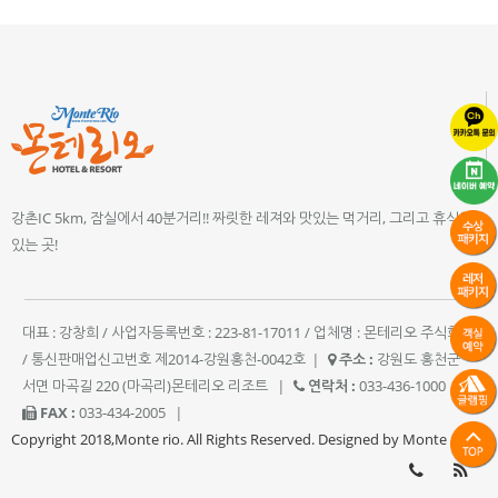
강촌IC 5km, 잠실에서 40분거리!! 짜릿한 레져와 맛있는 먹거리, 그리고 휴식이
있는 곳!
대표 : 강창희 / 사업자등록번호 : 223-81-17011 / 업체명 : 몬테리오 주식회사
/ 통신판매업신고번호 제2014-강원홍천-0042호
|
주소 :
강원도 홍천군
서면 마곡길 220 (마곡리)몬테리오 리조트
|
연락처 :
033-436-1000
|
FAX :
033-434-2005
|
Copyright 2018,Monte rio. All Rights Reserved. Designed by Monte rio.