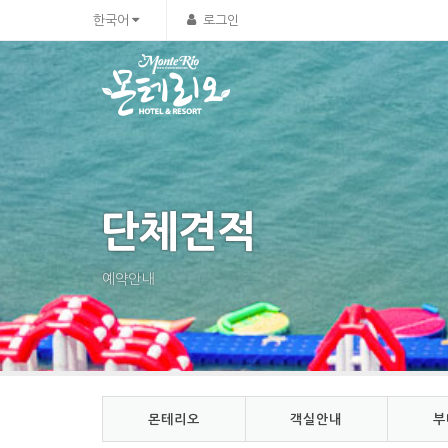
Sketchbook5, 스케치북5
Sketchbook5, 스케치북5
한국어
로그인
단체견적
예약안내
몬테리오
객실안내
부