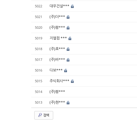
대우건설***
5022
(주)더***
5021
(주)팜***
5020
지엘컴 ***
5019
(주)호***
5018
(주)바***
5017
다보***
5016
주식회사***
5015
(주)팜***
5014
(주)현***
5013
검색