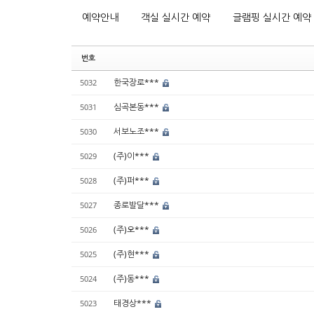
예약안내
객실 실시간 예약
글램핑 실시간 예약
번호
한국장로***
5032
심곡본동***
5031
서보노조***
5030
(주)이***
5029
(주)퍼***
5028
종로발달***
5027
(주)오***
5026
(주)현***
5025
(주)동***
5024
태경상***
5023