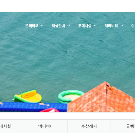
몬테리오
객실안내
부대시설
액티비티
수
대시설
액티비티
수상레저
글램