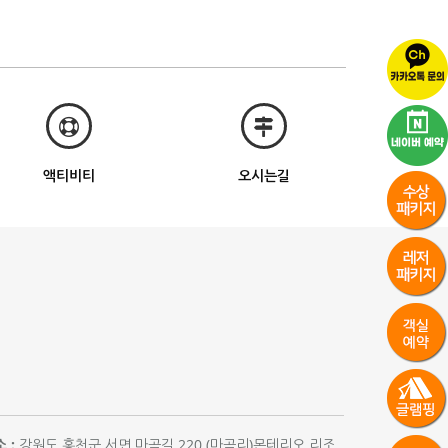
액티비티
오시는길
 :
강원도 홍천군 서면 마곡길 220 (마곡리)몬테리오 리조