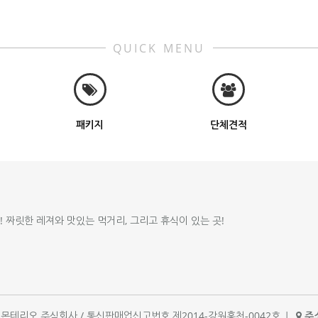
QUICK MENU
패키지
단체견적
!! 짜릿한 레져와 맛있는 먹거리, 그리고 휴식이 있는 곳!
체명 : 몬테리오 주식회사 / 통신판매업신고번호 제2014-강원홍천-0042호
|
주소