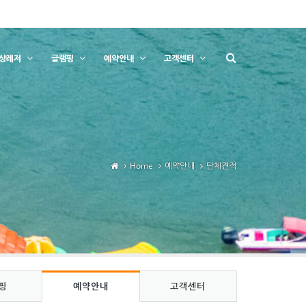
상레저
글램핑
예약안내
고객센터
Home
예약안내
단체견적
핑
예약안내
고객센터