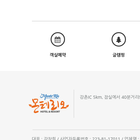
객실예약
글램핑
강촌IC 5km, 잠실에서 40분거리
대표 : 강창희 / 사업자등록번호 : 223-81-17011 / 업