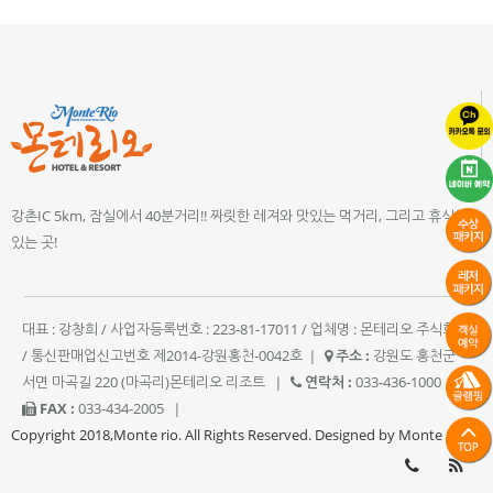
강촌IC 5km, 잠실에서 40분거리!! 짜릿한 레져와 맛있는 먹거리, 그리고 휴식이
있는 곳!
대표 : 강창희 / 사업자등록번호 : 223-81-17011 / 업체명 : 몬테리오 주식회사
/ 통신판매업신고번호 제2014-강원홍천-0042호
|
주소 :
강원도 홍천군
서면 마곡길 220 (마곡리)몬테리오 리조트
|
연락처 :
033-436-1000
|
FAX :
033-434-2005
|
Copyright 2018,Monte rio. All Rights Reserved. Designed by Monte rio.