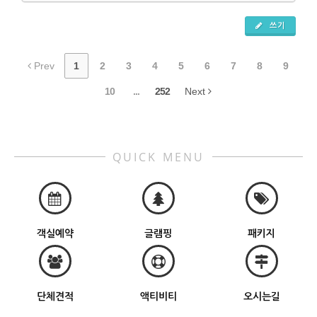
쓰기
Prev
1
2
3
4
5
6
7
8
9
10
...
252
Next
QUICK MENU
객실예약
글램핑
패키지
단체견적
액티비티
오시는길