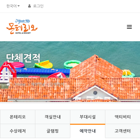
Sketchbook5, 스케치북5
Sketchbook5, 스케치북5
한국어
로그인
단체견적
예약안내
Home
예약안내
단체견적
몬테리오
객실안내
부대시설
액티비티
수상레저
글램핑
예약안내
고객센터