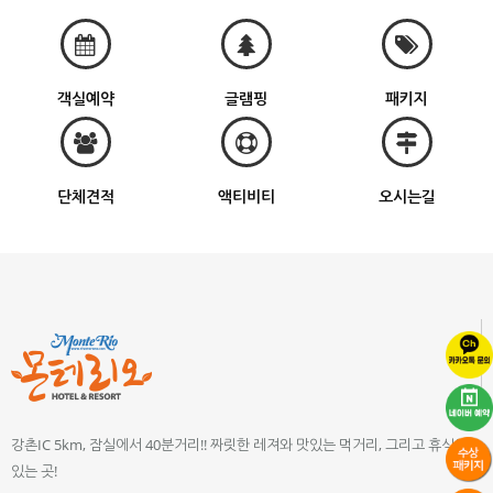
객실예약
글램핑
패키지
단체견적
액티비티
오시는길
강촌IC 5km, 잠실에서 40분거리!! 짜릿한 레져와 맛있는 먹거리, 그리고 휴식이
있는 곳!