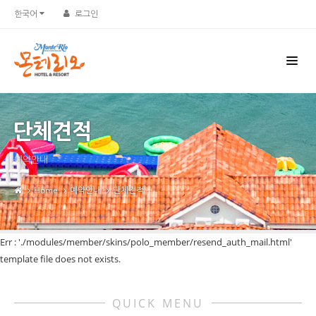
한국어
로그인
단체견적
예약안내
Home
예약안내
단체견적
Err : './modules/member/skins/polo_member/resend_auth_mail.html'
template file does not exists.
QUICK MENU