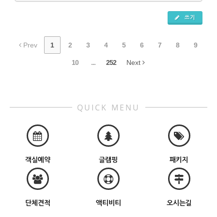
쓰기
Prev
1
2
3
4
5
6
7
8
9
10
...
252
Next
QUICK MENU
객실예약
글램핑
패키지
단체견적
액티비티
오시는길