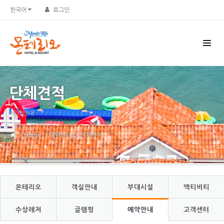
Sketchbook5, 스케치북5
Sketchbook5, 스케치북5
한국어
로그인
단체견적
예약안내
Home
예약안내
단체견적
몬테리오
객실안내
부대시설
액티비티
수상레저
글램핑
예약안내
고객센터