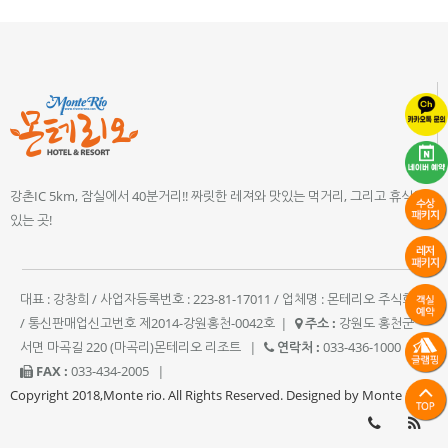
강촌IC 5km, 잠실에서 40분거리!! 짜릿한 레져와 맛있는 먹거리, 그리고 휴식이
있는 곳!
대표 : 강창희 / 사업자등록번호 : 223-81-17011 / 업체명 : 몬테리오 주식회사
/ 통신판매업신고번호 제2014-강원홍천-0042호
|
주소 :
강원도 홍천군
서면 마곡길 220 (마곡리)몬테리오 리조트
|
연락처 :
033-436-1000
|
FAX :
033-434-2005
|
Copyright 2018,Monte rio. All Rights Reserved. Designed by Monte rio.