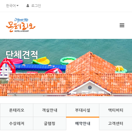
Sketchbook5, 스케치북5
Sketchbook5, 스케치북5
한국어
로그인
단체견적
예약안내
Home
예약안내
단체견적
몬테리오
객실안내
부대시설
액티비티
수상레저
글램핑
예약안내
고객센터