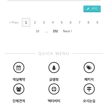
쓰기
Prev
1
2
3
4
5
6
7
8
9
10
...
252
Next
QUICK MENU
객실예약
글램핑
패키지
단체견적
액티비티
오시는길