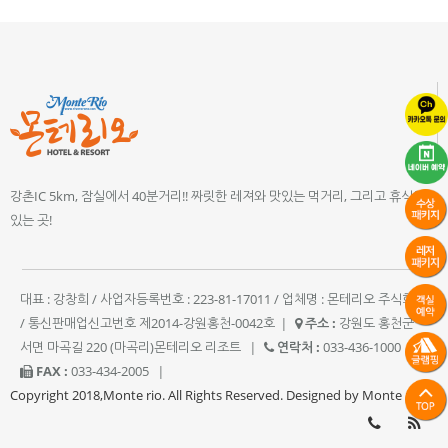
강촌IC 5km, 잠실에서 40분거리!! 짜릿한 레져와 맛있는 먹거리, 그리고 휴식이
있는 곳!
대표 : 강창희 / 사업자등록번호 : 223-81-17011 / 업체명 : 몬테리오 주식회사
/ 통신판매업신고번호 제2014-강원홍천-0042호
|
주소 :
강원도 홍천군
서면 마곡길 220 (마곡리)몬테리오 리조트
|
연락처 :
033-436-1000
|
FAX :
033-434-2005
|
Copyright 2018,Monte rio. All Rights Reserved. Designed by Monte rio.