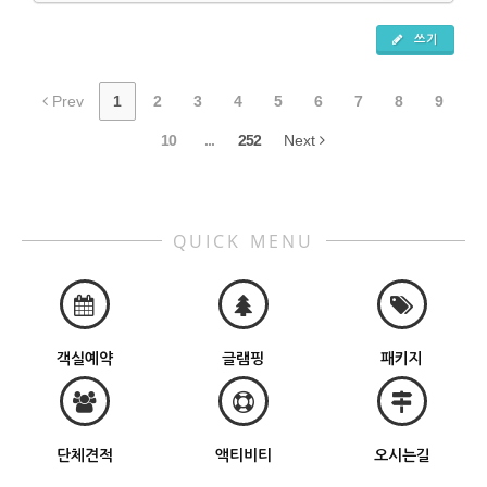
쓰기
Prev
1
2
3
4
5
6
7
8
9
10
...
252
Next
QUICK MENU
객실예약
글램핑
패키지
단체견적
액티비티
오시는길