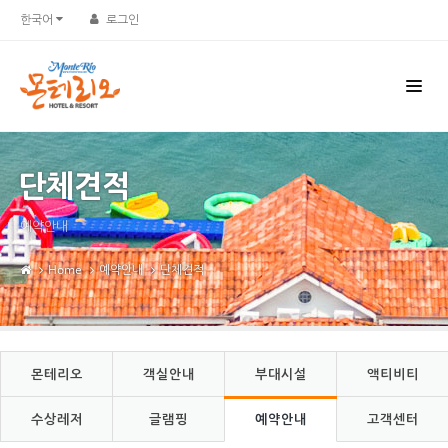
Sketchbook5, 스케치북5
Sketchbook5, 스케치북5
한국어
로그인
단체견적
예약안내
Home
예약안내
단체견적
몬테리오
객실안내
부대시설
액티비티
수상레저
글램핑
예약안내
고객센터