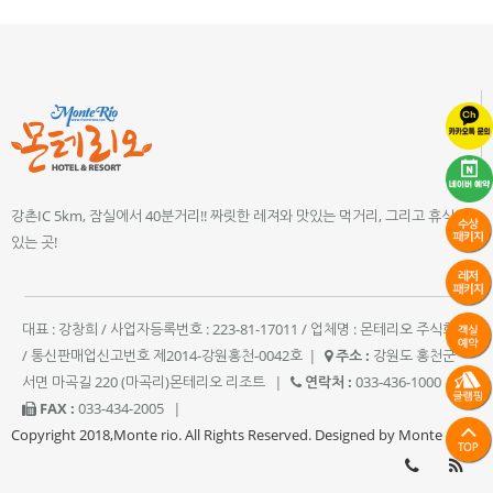
강촌IC 5km, 잠실에서 40분거리!! 짜릿한 레져와 맛있는 먹거리, 그리고 휴식이
있는 곳!
대표 : 강창희 / 사업자등록번호 : 223-81-17011 / 업체명 : 몬테리오 주식회사
/ 통신판매업신고번호 제2014-강원홍천-0042호
|
주소 :
강원도 홍천군
서면 마곡길 220 (마곡리)몬테리오 리조트
|
연락처 :
033-436-1000
|
FAX :
033-434-2005
|
Copyright 2018,Monte rio. All Rights Reserved. Designed by Monte rio.