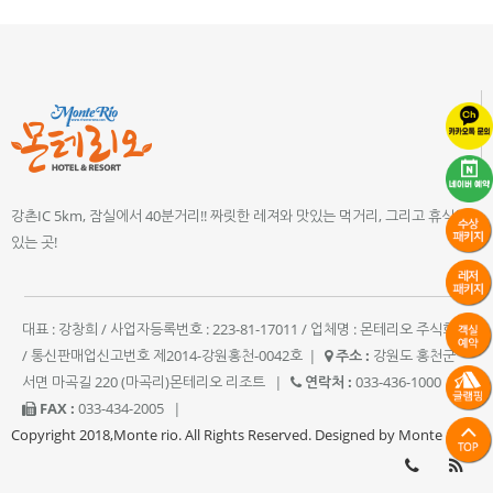
강촌IC 5km, 잠실에서 40분거리!! 짜릿한 레져와 맛있는 먹거리, 그리고 휴식이
있는 곳!
대표 : 강창희 / 사업자등록번호 : 223-81-17011 / 업체명 : 몬테리오 주식회사
/ 통신판매업신고번호 제2014-강원홍천-0042호
|
주소 :
강원도 홍천군
서면 마곡길 220 (마곡리)몬테리오 리조트
|
연락처 :
033-436-1000
|
FAX :
033-434-2005
|
Copyright 2018,Monte rio. All Rights Reserved. Designed by Monte rio.