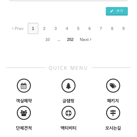
쓰기
Prev
1
2
3
4
5
6
7
8
9
10
...
252
Next
QUICK MENU
객실예약
글램핑
패키지
단체견적
액티비티
오시는길