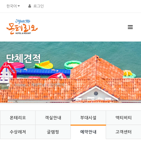
Sketchbook5, 스케치북5
Sketchbook5, 스케치북5
한국어
로그인
단체견적
예약안내
Home
예약안내
단체견적
몬테리오
객실안내
부대시설
액티비티
수상레저
글램핑
예약안내
고객센터