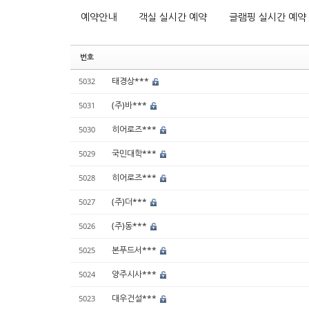
예약안내
객실 실시간 예약
글램핑 실시간 예약
번호
태경상***
5032
(주)바***
5031
히어로즈***
5030
국민대학***
5029
히어로즈***
5028
(주)더***
5027
(주)동***
5026
본푸드서***
5025
양주시사***
5024
대우건설***
5023