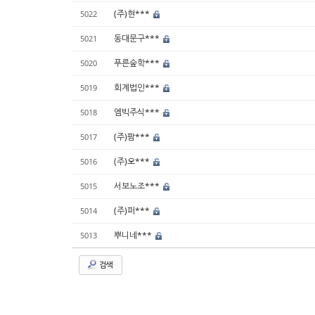
(주)현***
5022
동대문구***
5021
푸른숲학***
5020
회계법인***
5019
엠빅주식***
5018
(주)팜***
5017
(주)오***
5016
서보노조***
5015
(주)퍼***
5014
뿌니네***
5013
검색