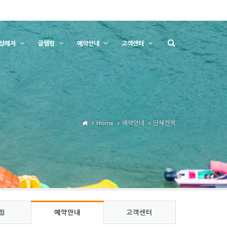
상레저
글램핑
예약안내
고객센터
Home
예약안내
단체견적
핑
예약안내
고객센터