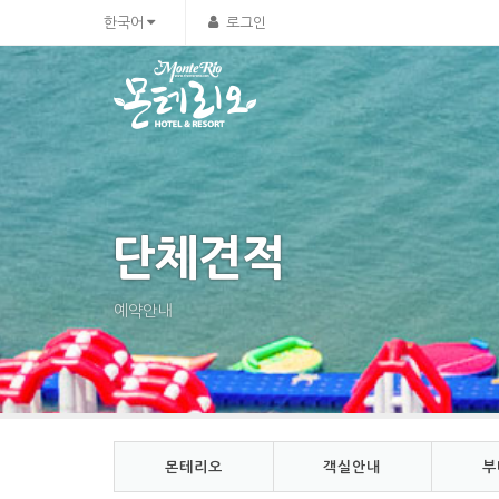
Sketchbook5, 스케치북5
Sketchbook5, 스케치북5
한국어
로그인
단체견적
예약안내
몬테리오
객실안내
부