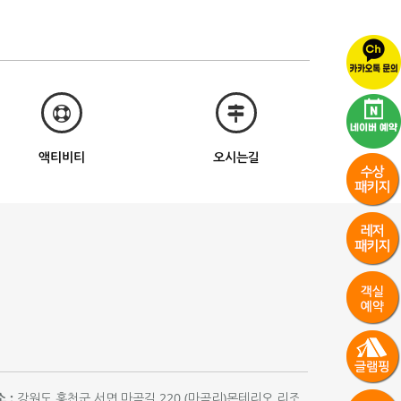
액티비티
오시는길
 :
강원도 홍천군 서면 마곡길 220 (마곡리)몬테리오 리조