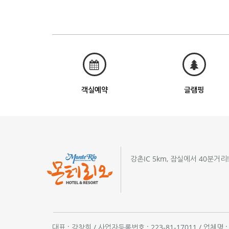
객실예약
글램핑
강촌IC 5km, 잠실에서 40분거리
대표 : 강창희 / 사업자등록번호 : 223-81-17011 / 업