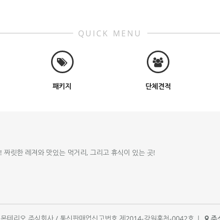
QUICK MENU
패키지
단체견적
!! 짜릿한 레져와 맛있는 먹거리, 그리고 휴식이 있는 곳!
체명 : 몬테리오 주식회사 / 통신판매업신고번호 제2014-강원홍천-0042호
|
주소