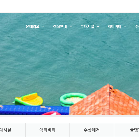
몬테리오
객실안내
부대시설
액티비티
수
대시설
액티비티
수상레저
글램