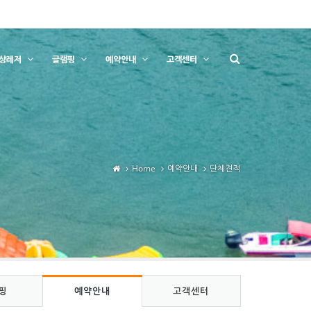
상레저
글램핑
예약안내
고객센터
Home
예약안내
단체견적
핑
예약안내
고객센터