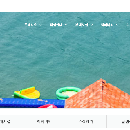
몬테리오
객실안내
부대시설
액티비티
수
대시설
액티비티
수상레저
글램