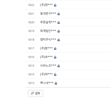
(주)현***
5022
동대문구***
5021
푸른숲학***
5020
회계법인***
5019
엠빅주식***
5018
(주)팜***
5017
(주)오***
5016
서보노조***
5015
(주)퍼***
5014
뿌니네***
5013
검색