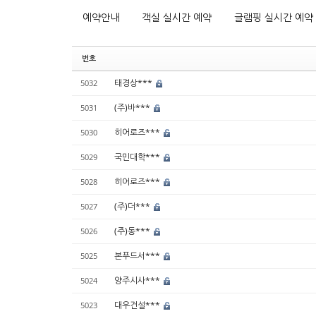
예약안내
객실 실시간 예약
글램핑 실시간 예약
번호
태경상***
5032
(주)바***
5031
히어로즈***
5030
국민대학***
5029
히어로즈***
5028
(주)더***
5027
(주)동***
5026
본푸드서***
5025
양주시사***
5024
대우건설***
5023