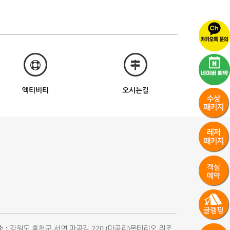
액티비티
오시는길
 :
강원도 홍천군 서면 마곡길 220 (마곡리)몬테리오 리조