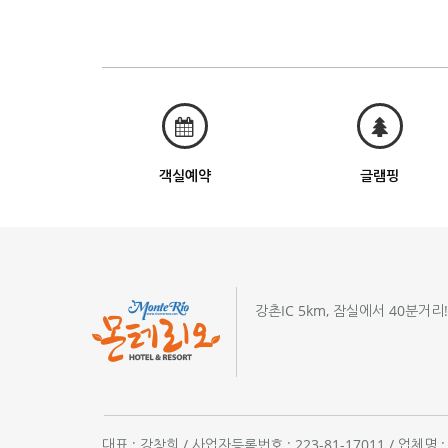
객실예약
글램핑
강촌IC 5km, 잠실에서 40분거리
대표 : 강창희 / 사업자등록번호 : 223-81-17011 / 업