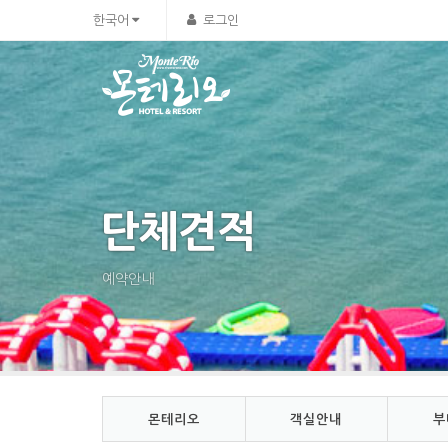
Sketchbook5, 스케치북5
Sketchbook5, 스케치북5
한국어
로그인
단체견적
예약안내
몬테리오
객실안내
부