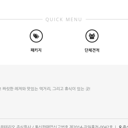
QUICK MENU
패키지
단체견적
!! 짜릿한 레져와 맛있는 먹거리, 그리고 휴식이 있는 곳!
체명 : 몬테리오 주식회사 / 통신판매업신고번호 제2014-강원홍천-0042호
|
주소