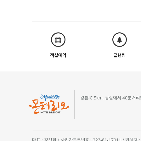
객실예약
글램핑
강촌IC 5km, 잠실에서 40분거리
대표 : 강창희 / 사업자등록번호 : 223-81-17011 / 업