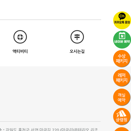
액티비티
오시는길
 :
강원도 홍천군 서면 마곡길 220 (마곡리)몬테리오 리조