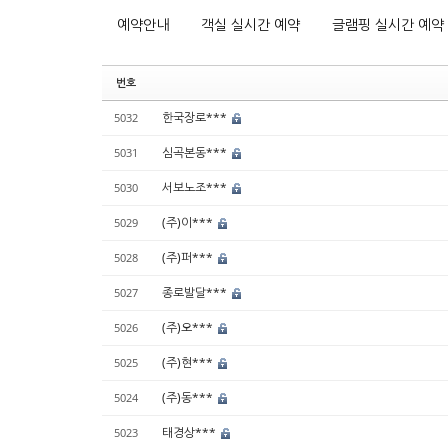
예약안내
객실 실시간 예약
글램핑 실시간 예약
번호
한국장로***
5032
심곡본동***
5031
서보노조***
5030
(주)이***
5029
(주)퍼***
5028
종로발달***
5027
(주)오***
5026
(주)현***
5025
(주)동***
5024
태경상***
5023