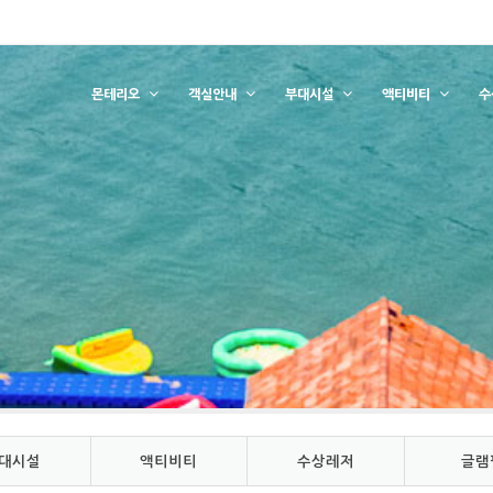
몬테리오
객실안내
부대시설
액티비티
수
대시설
액티비티
수상레저
글램