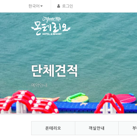
Sketchbook5, 스케치북5
Sketchbook5, 스케치북5
한국어
로그인
단체견적
예약안내
몬테리오
객실안내
부