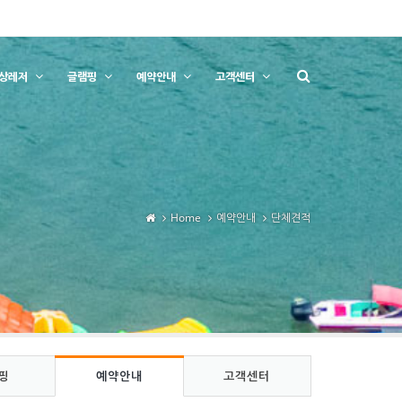
상레저
글램핑
예약안내
고객센터
Home
예약안내
단체견적
핑
예약안내
고객센터