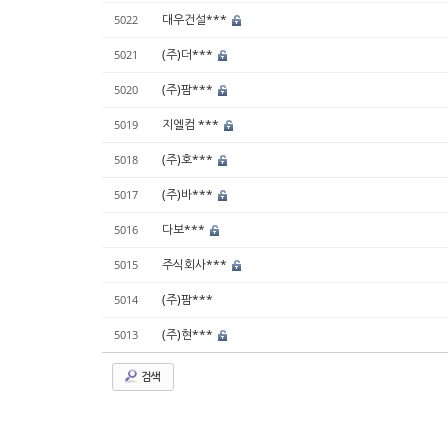
대우건설***
5022
(주)더***
5021
(주)팜***
5020
지엘컴 ***
5019
(주)호***
5018
(주)바***
5017
다보***
5016
주식회사***
5015
(주)팜***
5014
(주)현***
5013
검색