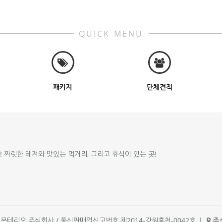
QUICK MENU
패키지
단체견적
!! 짜릿한 레져와 맛있는 먹거리, 그리고 휴식이 있는 곳!
체명 : 몬테리오 주식회사 / 통신판매업신고번호 제2014-강원홍천-0042호
|
주소