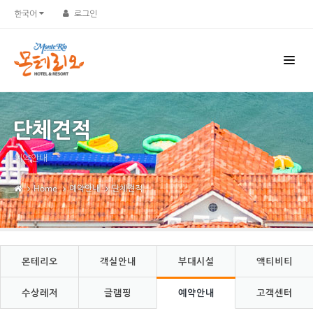
Sketchbook5, 스케치북5
Sketchbook5, 스케치북5
한국어
로그인
단체견적
예약안내
Home
예약안내
단체견적
몬테리오
객실안내
부대시설
액티비티
수상레저
글램핑
예약안내
고객센터