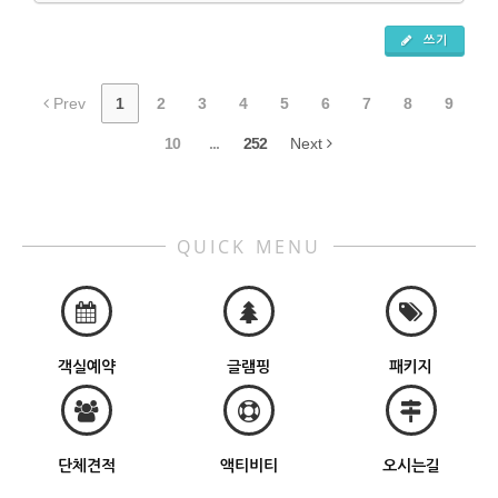
쓰기
Prev
1
2
3
4
5
6
7
8
9
10
...
252
Next
QUICK MENU
객실예약
글램핑
패키지
단체견적
액티비티
오시는길