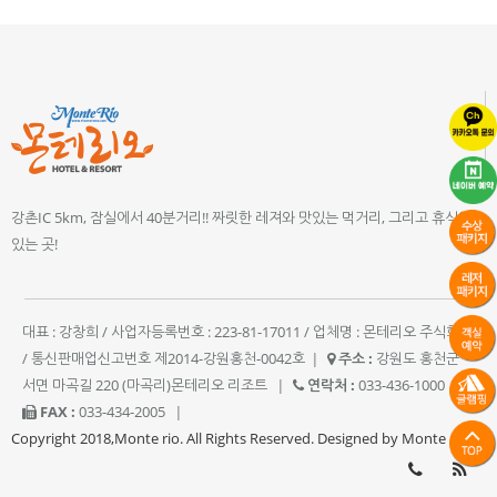
강촌IC 5km, 잠실에서 40분거리!! 짜릿한 레져와 맛있는 먹거리, 그리고 휴식이
있는 곳!
대표 : 강창희 / 사업자등록번호 : 223-81-17011 / 업체명 : 몬테리오 주식회사
/ 통신판매업신고번호 제2014-강원홍천-0042호
|
주소 :
강원도 홍천군
서면 마곡길 220 (마곡리)몬테리오 리조트
|
연락처 :
033-436-1000
|
FAX :
033-434-2005
|
Copyright 2018,Monte rio. All Rights Reserved. Designed by Monte rio.