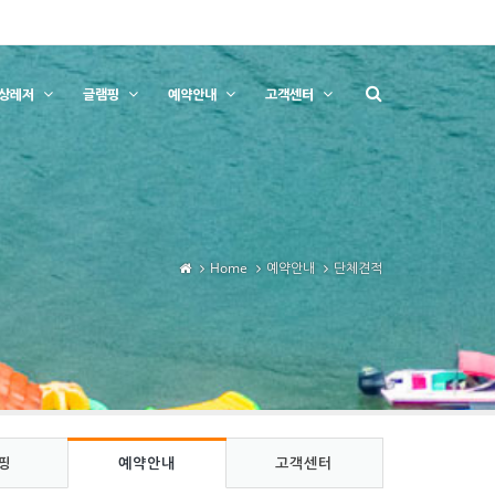
상레저
글램핑
예약안내
고객센터
Home
예약안내
단체견적
핑
예약안내
고객센터