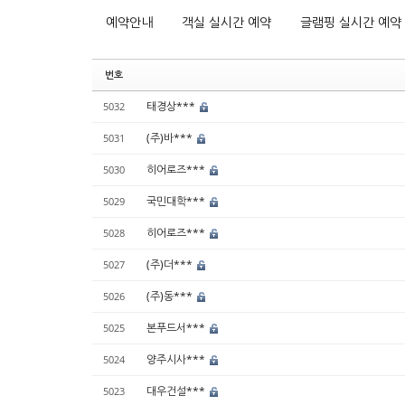
예약안내
객실 실시간 예약
글램핑 실시간 예약
번호
태경상***
5032
(주)바***
5031
히어로즈***
5030
국민대학***
5029
히어로즈***
5028
(주)더***
5027
(주)동***
5026
본푸드서***
5025
양주시사***
5024
대우건설***
5023