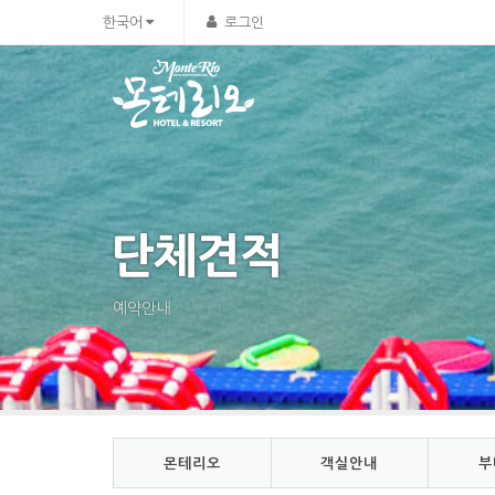
Sketchbook5, 스케치북5
Sketchbook5, 스케치북5
한국어
로그인
단체견적
예약안내
몬테리오
객실안내
부