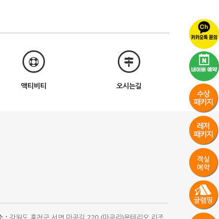
액티비티
오시는길
 :
강원도 홍천군 서면 마곡길 220 (마곡리)몬테리오 리조