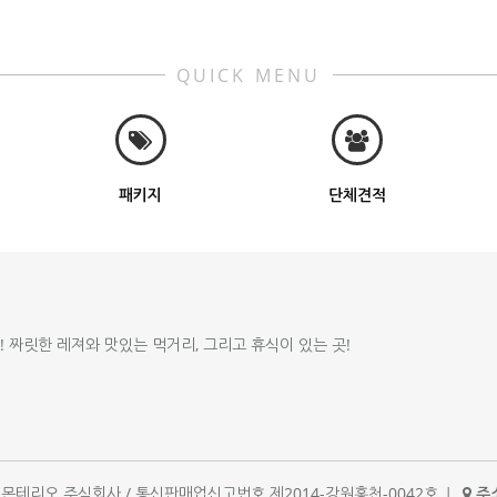
QUICK MENU
패키지
단체견적
!! 짜릿한 레져와 맛있는 먹거리, 그리고 휴식이 있는 곳!
체명 : 몬테리오 주식회사 / 통신판매업신고번호 제2014-강원홍천-0042호
|
주소