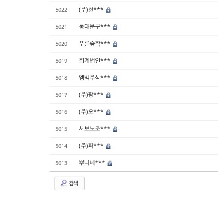
(주)현***
5022
동대문구***
5021
푸른숲학***
5020
회계법인***
5019
엠빅주식***
5018
(주)팜***
5017
(주)오***
5016
서보노조***
5015
(주)퍼***
5014
뿌니네***
5013
검색