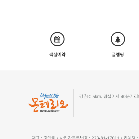
객실예약
글램핑
강촌IC 5km, 잠실에서 40분거리
대표 : 강창희 / 사업자등록번호 : 223-81-17011 / 업