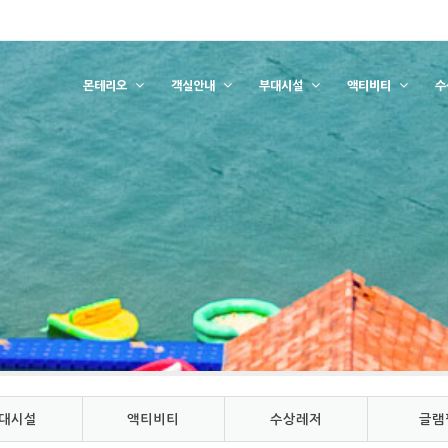
몬테리오
객실안내
부대시설
액티비티
수
대시설
액티비티
수상레저
글램