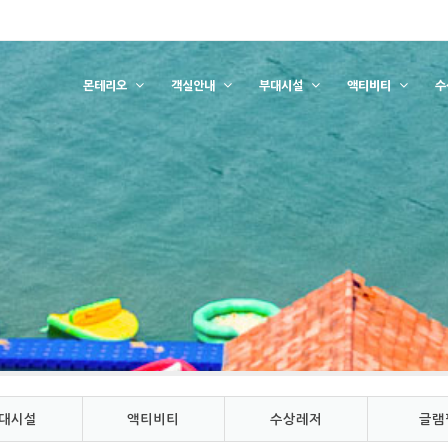
몬테리오
객실안내
부대시설
액티비티
수
대시설
액티비티
수상레저
글램