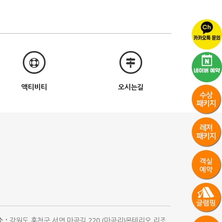
액티비티
오시는길
 :
강원도 홍천군 서면 마곡길 220 (마곡리)몬테리오 리조