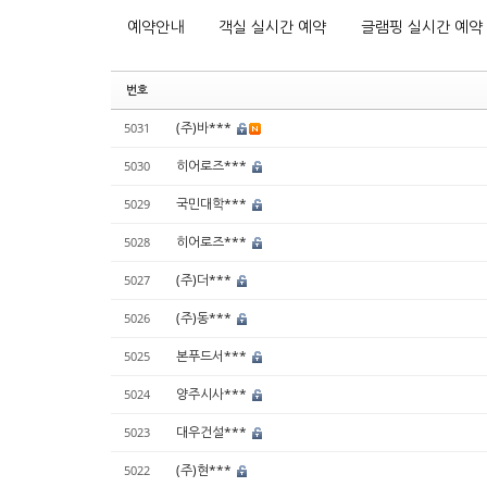
예약안내
객실 실시간 예약
글램핑 실시간 예약
번호
(주)바***
5031
히어로즈***
5030
국민대학***
5029
히어로즈***
5028
(주)더***
5027
(주)동***
5026
본푸드서***
5025
양주시사***
5024
대우건설***
5023
(주)현***
5022