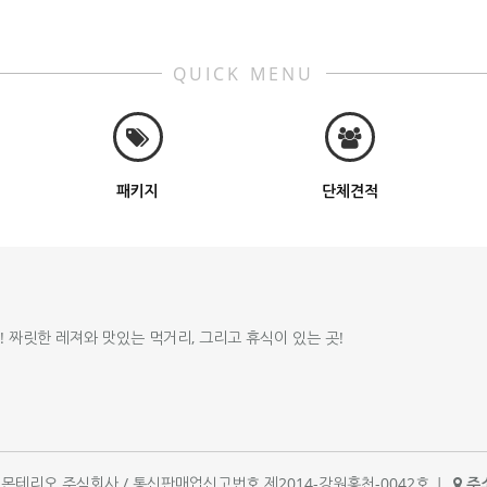
QUICK MENU
패키지
단체견적
!! 짜릿한 레져와 맛있는 먹거리, 그리고 휴식이 있는 곳!
체명 : 몬테리오 주식회사 / 통신판매업신고번호 제2014-강원홍천-0042호
|
주소