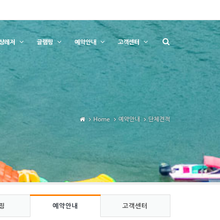
상레저
글램핑
예약안내
고객센터
Home
예약안내
단체견적
핑
예약안내
고객센터