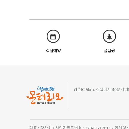
객실예약
글램핑
강촌IC 5km, 잠실에서 40분거리
대표 : 강창희 / 사업자등록번호 : 223-81-17011 / 업