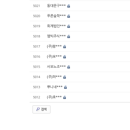
동대문구***
5021
푸른숲학***
5020
회계법인***
5019
엠빅주식***
5018
(주)팜***
5017
(주)오***
5016
서보노조***
5015
(주)퍼***
5014
뿌니네***
5013
(주)호***
5012
검색