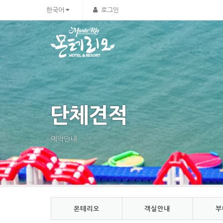
Sketchbook5, 스케치북5
Sketchbook5, 스케치북5
한국어
로그인
단체견적
예약안내
몬테리오
객실안내
부