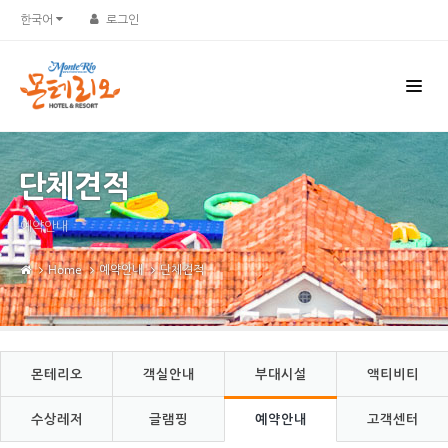
Sketchbook5, 스케치북5
Sketchbook5, 스케치북5
한국어
로그인
단체견적
예약안내
Home
예약안내
단체견적
몬테리오
객실안내
부대시설
액티비티
수상레저
글램핑
예약안내
고객센터