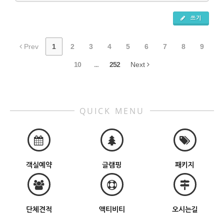
쓰기
Prev
1
2
3
4
5
6
7
8
9
10
...
252
Next
QUICK MENU
객실예약
글램핑
패키지
단체견적
액티비티
오시는길