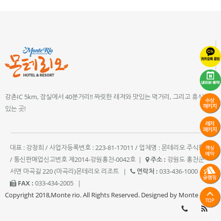
강촌IC 5km, 잠실에서 40분거리!! 짜릿한 레져와 맛있는 먹거리, 그리고 휴식이
있는 곳!
대표 : 강창희 / 사업자등록번호 : 223-81-17011 / 업체명 : 몬테리오 주식회사
/ 통신판매업신고번호 제2014-강원홍천-0042호
|
주소 :
강원도 홍천군
서면 마곡길 220 (마곡리)몬테리오 리조트
|
연락처 :
033-436-1000
|
FAX :
033-434-2005
|
Copyright 2018,Monte rio. All Rights Reserved. Designed by Monte rio.