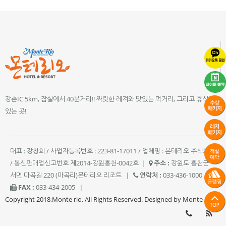
강촌IC 5km, 잠실에서 40분거리!! 짜릿한 레져와 맛있는 먹거리, 그리고 휴식이
있는 곳!
대표 : 강창희 / 사업자등록번호 : 223-81-17011 / 업체명 : 몬테리오 주식회사
/ 통신판매업신고번호 제2014-강원홍천-0042호
|
주소 :
강원도 홍천군
서면 마곡길 220 (마곡리)몬테리오 리조트
|
연락처 :
033-436-1000
|
FAX :
033-434-2005
|
Copyright 2018,Monte rio. All Rights Reserved. Designed by Monte rio.