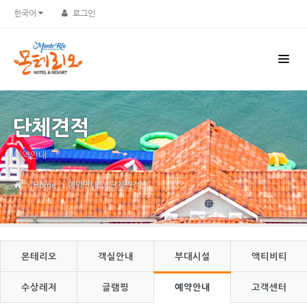
Sketchbook5, 스케치북5
Sketchbook5, 스케치북5
한국어
로그인
단체견적
예약안내
Home
예약안내
단체견적
몬테리오
객실안내
부대시설
액티비티
수상레저
글램핑
예약안내
고객센터