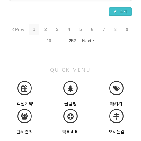
쓰기
Prev
1
2
3
4
5
6
7
8
9
10
...
252
Next
QUICK MENU
객실예약
글램핑
패키지
단체견적
액티비티
오시는길