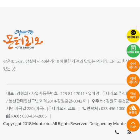
강촌IC 5km, 잠실에서 40분거리!! 짜릿한 레져와 맛있는 먹거리, 그리고 휴식이
있는 곳!
대표 : 강창희 / 사업자등록번호 : 223-81-17011 / 업체명 : 몬테리오 주식회사
/ 통신판매업신고번호 제2014-강원홍천-0042호
|
주소 :
강원도 홍천군
서면 마곡길 220 (마곡리)몬테리오 리조트
|
연락처 :
033-436-1000
|
FAX :
033-434-2005
|
Copyright 2018,Monte rio. All Rights Reserved. Designed by Monte rio.