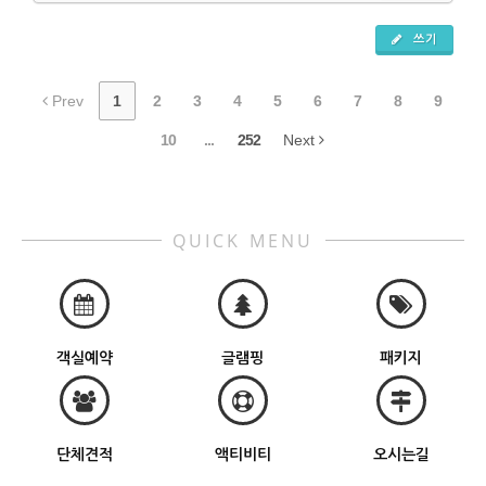
쓰기
Prev
1
2
3
4
5
6
7
8
9
10
...
252
Next
QUICK MENU
객실예약
글램핑
패키지
단체견적
액티비티
오시는길