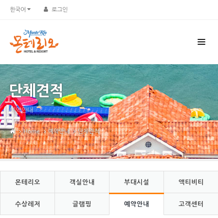
Sketchbook5, 스케치북5
Sketchbook5, 스케치북5
한국어
로그인
단체견적
예약안내
Home
예약안내
단체견적
몬테리오
객실안내
부대시설
액티비티
수상레저
글램핑
예약안내
고객센터