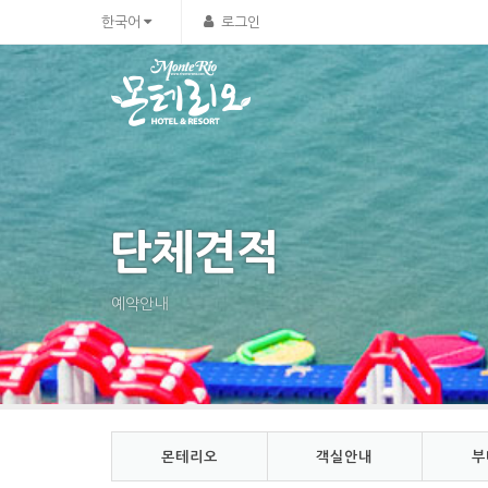
Sketchbook5, 스케치북5
Sketchbook5, 스케치북5
한국어
로그인
단체견적
예약안내
몬테리오
객실안내
부