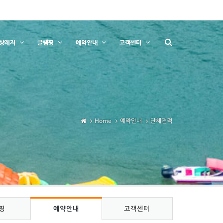
상레저
글램핑
예약안내
고객센터
Home
예약안내
단체견적
핑
예약안내
고객센터