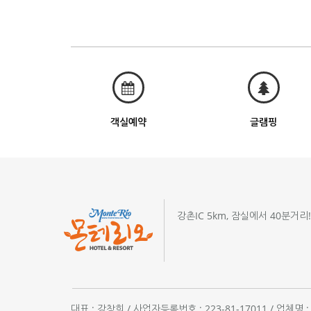
객실예약
글램핑
강촌IC 5km, 잠실에서 40분거리
대표 : 강창희 / 사업자등록번호 : 223-81-17011 / 업