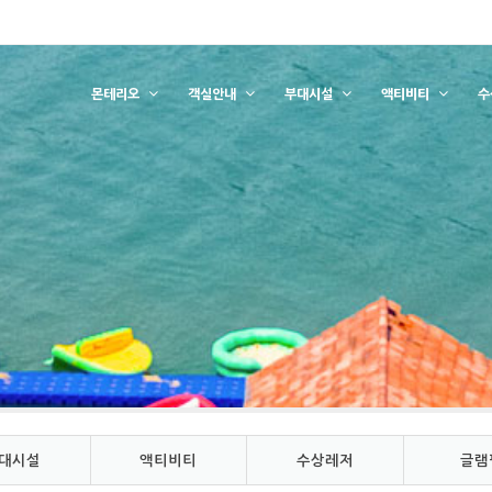
몬테리오
객실안내
부대시설
액티비티
수
대시설
액티비티
수상레저
글램