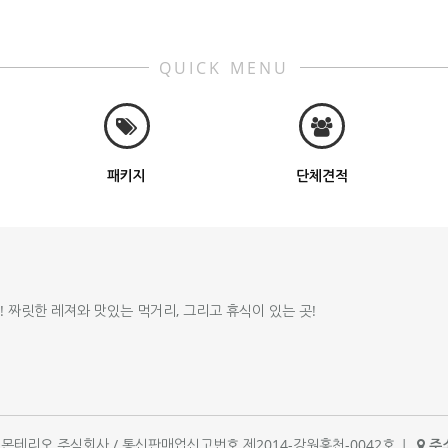
QUICK MENU
패키지
단체견적
!! 짜릿한 레져와 맛있는 먹거리, 그리고 휴식이 있는 곳!
체명 : 몬테리오 주식회사 / 통신판매업신고번호 제2014-강원홍천-0042호
|
주소