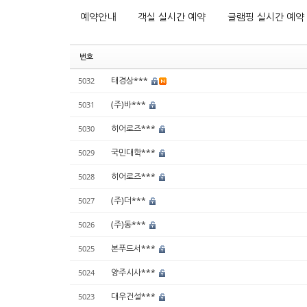
예약안내
객실 실시간 예약
글램핑 실시간 예약
번호
태경상***
5032
(주)바***
5031
히어로즈***
5030
국민대학***
5029
히어로즈***
5028
(주)더***
5027
(주)동***
5026
본푸드서***
5025
양주시사***
5024
대우건설***
5023