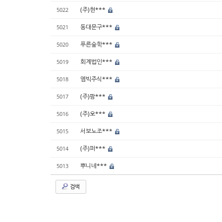
(주)현***
5022
동대문구***
5021
푸른숲학***
5020
회계법인***
5019
엠빅주식***
5018
(주)팜***
5017
(주)오***
5016
서보노조***
5015
(주)퍼***
5014
뿌니네***
5013
검색