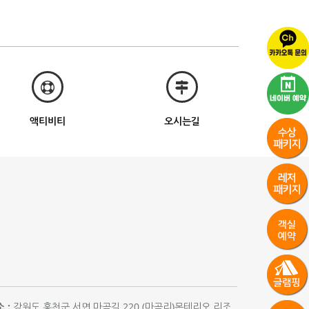
액티비티
오시는길
 :
강원도 홍천군 서면 마곡길 220 (마곡리)몬테리오 리조