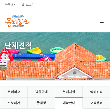
Sketchbook5, 스케치북5
Sketchbook5, 스케치북5
한국어
로그인
단체견적
예약안내
Home
예약안내
단체견적
몬테리오
객실안내
부대시설
액티비티
수상레저
글램핑
예약안내
고객센터