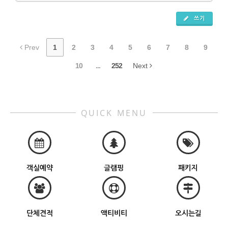
쓰기
Prev
1
2
3
4
5
6
7
8
9
10
...
252
Next
QUICK MENU
객실예약
글램핑
패키지
단체견적
액티비티
오시는길