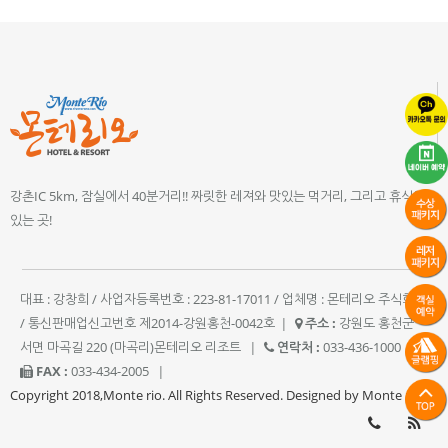
강촌IC 5km, 잠실에서 40분거리!! 짜릿한 레져와 맛있는 먹거리, 그리고 휴식이
있는 곳!
대표 : 강창희 / 사업자등록번호 : 223-81-17011 / 업체명 : 몬테리오 주식회사
/ 통신판매업신고번호 제2014-강원홍천-0042호
|
주소 :
강원도 홍천군
서면 마곡길 220 (마곡리)몬테리오 리조트
|
연락처 :
033-436-1000
|
FAX :
033-434-2005
|
Copyright 2018,Monte rio. All Rights Reserved. Designed by Monte rio.